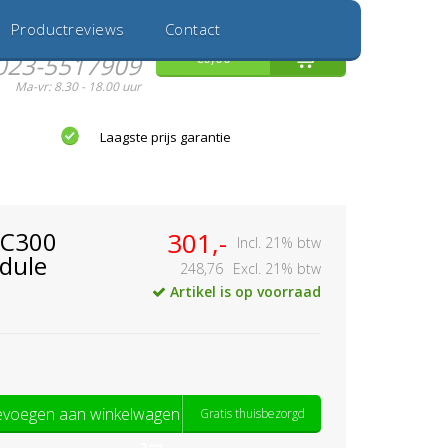
Inloggen
Nieuwe Klant
Productreviews
Contact
Hulp nodig?
0
€0,00
023-5517909
Ma-vr: 8.30 - 18.00 uur
Laagste prijs garantie
AC300
301,-
Incl. 21% btw
dule
248,76
Excl. 21% btw
Artikel is op voorraad
voegen aan winkelwagen
Gratis thuisbezorgd