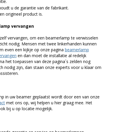
tie.
udt u de garantie van de fabrikant.
n origineel product is.
lamp vervangen
zelf vervangen, om een beamerlamp te verwisselen
nzicht nodig. Mensen met twee linkerhanden kunnen
em even een kijkje op onze pagina
beamerlamp
ervangen
en dan moet de installatie al redelijk
n na het toepassen van deze pagina´s zelden nog
h nodig zijn, dan staan onze experts voor u klaar om
assisteren.
lamp in uw beamer geplaatst wordt door een van onze
act
met ons op, wij helpen u hier graag mee. Het
k bij u op locatie mogelijk.