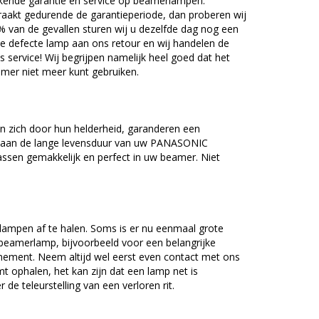
kende garantie en service op beamerlampen.
akt gedurende de garantieperiode, dan proberen wij
5% van de gevallen sturen wij u dezelfde dag nog een
e defecte lamp aan ons retour en wij handelen de
as service! Wij begrijpen namelijk heel goed dat het
amer niet meer kunt gebruiken.
zich door hun helderheid, garanderen een
j aan de lange levensduur van uw PANASONIC
ssen gemakkelijk en perfect in uw beamer. Niet
lampen af te halen. Soms is er nu eenmaal grote
beamerlamp, bijvoorbeeld voor een belangrijke
nement. Neem altijd wel eerst even contact met ons
ophalen, het kan zijn dat een lamp net is
 de teleurstelling van een verloren rit.