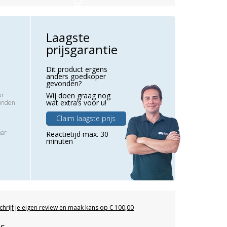
Laagste
prijsgarantie
Dit product ergens
anders goedkoper
gevonden?
ur
Wij doen graag nog
wat extra’s voor u!
zonden
Claim laagste prijs
aar
Reactietijd max. 30
minuten
chrijf je eigen review en maak kans op € 100,00
es