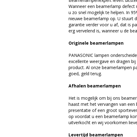
Beamerlampenexpert levert uitste
Wanneer een beamerlamp defect ra
u zo snel mogelijk te helpen. In 9
nieuwe beamerlamp op. U stuurt d
garantie verder voor u af, dat is p
erg vervelend is, wanneer u de be
Originele beamerlampen
PANASONIC lampen onderscheiden 
excellente weergave en dragen bi
product. Al onze beamerlampen pa
goed, geld terug.
Afhalen beamerlampen
Het is mogelijk om bij ons beamer
haast met het vervangen van een 
presentatie of een groot sporteve
op voordat u een beamerlamp komt 
uitverkocht en wij voorkomen liever
Levertijd beamerlampen