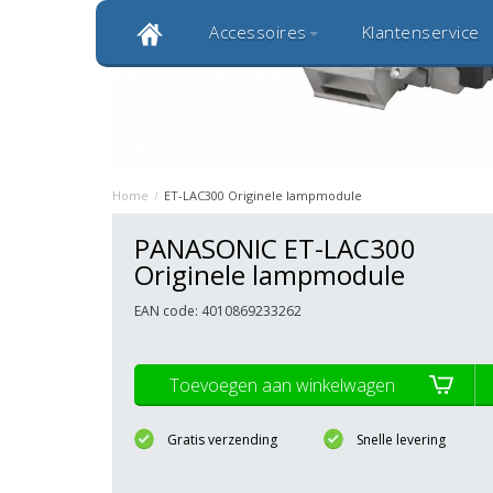
Accessoires
Klantenservice
Klantbeoordeling 9,0
Bekijk alle 1000+ review
Originele kwaliteitsproducten
20 
Home
/
ET-LAC300 Originele lampmodule
PANASONIC ET-LAC300
Originele lampmodule
EAN code: 4010869233262
Toevoegen aan winkelwagen
Gratis verzending
Snelle levering