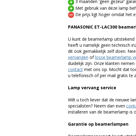
3 maanden 'geen gezeur' garan
Met gebruik van deze lamp beho
De prijs ligt hoger omdat het ee
PANASONIC ET-LAC300 beamer
U kunt de beamerlamp uitstekend 
heeft u namelijk geen technisch i
dit ook gemakkelijk zelf doen. Ne
vervangen
of
losse beamerlamp v
duidelijk zijn. Onze klanten neme
contact
met ons op. Mocht dat toc
u telefonisch of per mail gratis te 
Lamp vervang service
Wilt u toch liever dat de nieuwe 
specialisten? Neem dan even
cont
installeren van de beamerlamp is oo
Garantie op beamerlampen