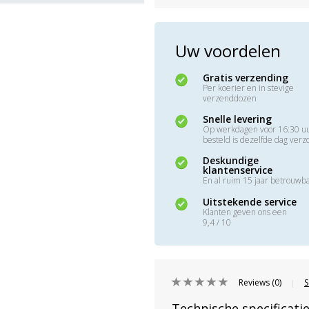
Uw voordelen
Gratis verzending
Per koerier en in stevige
verzenddozen
Snelle levering
Op werkdagen voor 16:30 u
besteld is dezelfde dag ver
Deskundige
klantenservice
En al ruim 15 jaar betrouwb
Uitstekende service
Klanten geven ons een
9,4 / 10
Reviews (0)
S
|
Technische specificati