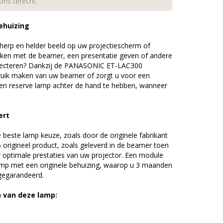
 ons terecht.
ehuizing
erp en helder beeld op uw projectiescherm of
ijken met de beamer, een presentatie geven of andere
jecteren? Dankzij de PANASONIC ET-LAC300
uik maken van uw beamer of zorgt u voor een
 een reserve lamp achter de hand te hebben, wanneer
ert
beste lamp keuze, zoals door de originele fabrikant
origineel product, zoals geleverd in de beamer toen
r optimale prestaties van uw projector. Een module
amp met een originele behuizing, waarop u 3 maanden
 gegarandeerd.
n van deze lamp: