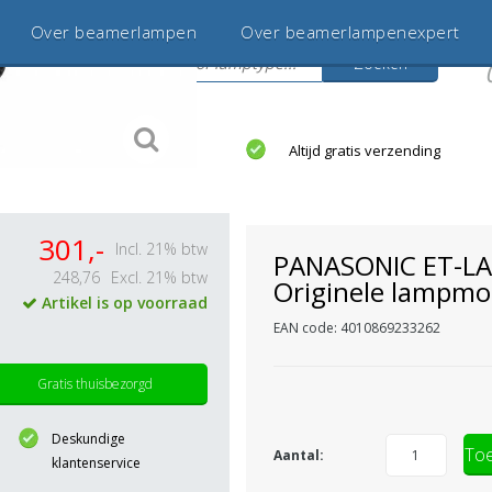
Over beamerlampen
Over beamerlampenexpert
Zoeken
s
jaar betrouwbaar en ervaren
Altijd gratis verzending
301,-
Incl. 21% btw
PANASONIC ET-L
248,76
Excl. 21% btw
Originele lampmo
Artikel is op voorraad
EAN code: 4010869233262
Gratis thuisbezorgd
Deskundige
Toe
Aantal:
klantenservice