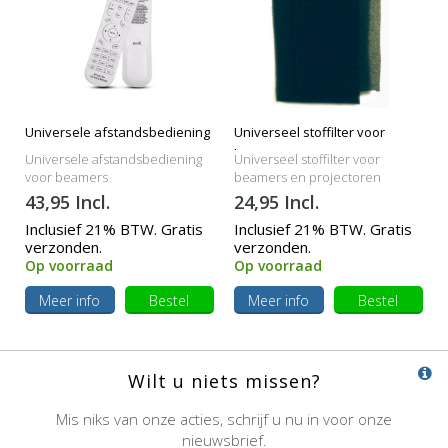
Universele afstandsbediening
Universeel stoffilter voor
beamers
Universele afstandsbediening
Universeel stoffilter voor
voor beamers
beamers en projectoren
43,95 Incl.
24,95 Incl.
Inclusief 21% BTW. Gratis
Inclusief 21% BTW. Gratis
verzonden.
verzonden.
Op voorraad
Op voorraad
Meer info
Bestel
Meer info
Bestel
Wilt u niets missen?
Mis niks van onze acties, schrijf u nu in voor onze
nieuwsbrief.