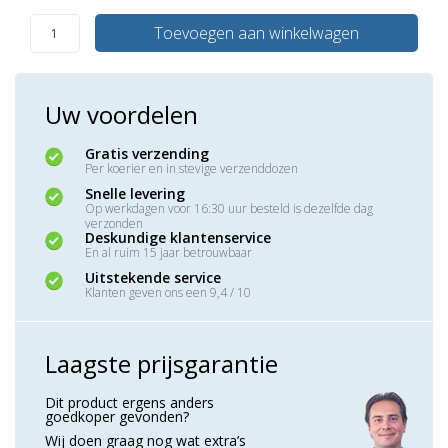
Toevoegen aan winkelwagen
Uw voordelen
Gratis verzending
Per koerier en in stevige verzenddozen
Snelle levering
Op werkdagen voor 16:30 uur besteld is dezelfde dag
verzonden
Deskundige klantenservice
En al ruim 15 jaar betrouwbaar
Uitstekende service
Klanten geven ons een 9,4 / 10
Laagste prijsgarantie
Dit product ergens anders
goedkoper gevonden?
Wij doen graag nog wat extra’s