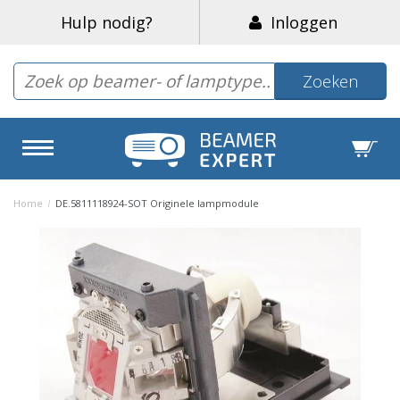
Hulp nodig?
Inloggen
Zoeken
Home
/
DE.5811118924-SOT Originele lampmodule