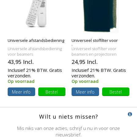
Universele afstandsbediening
Universeel stoffilter voor
beamers
Universele afstandsbediening
Universeel stoffilter voor
voor beamers
beamers en projectoren
43,95 Incl.
24,95 Incl.
Inclusief 21% BTW. Gratis
Inclusief 21% BTW. Gratis
verzonden.
verzonden.
Op voorraad
Op voorraad
Meer info
Bestel
Meer info
Bestel
Wilt u niets missen?
Mis niks van onze acties, schrijf u nu in voor onze
nieuwsbrief.