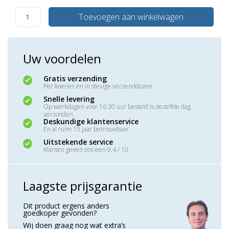
Toevoegen aan winkelwagen
Uw voordelen
Gratis verzending
Per koerier en in stevige verzenddozen
Snelle levering
Op werkdagen voor 16:30 uur besteld is dezelfde dag
verzonden
Deskundige klantenservice
En al ruim 15 jaar betrouwbaar
Uitstekende service
Klanten geven ons een 9,4 / 10
Laagste prijsgarantie
Dit product ergens anders
goedkoper gevonden?
Wij doen graag nog wat extra’s