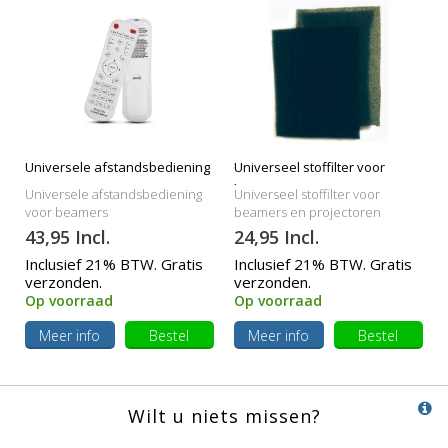
Universele afstandsbediening
Universeel stoffilter voor
beamers
Universele afstandsbediening
Universeel stoffilter voor
voor beamers
beamers en projectoren
43,95 Incl.
24,95 Incl.
Inclusief 21% BTW. Gratis
Inclusief 21% BTW. Gratis
verzonden.
verzonden.
Op voorraad
Op voorraad
Meer info
Bestel
Meer info
Bestel
Wilt u niets missen?