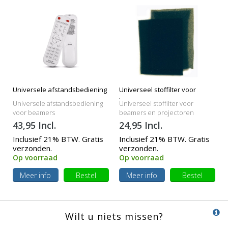
Universele afstandsbediening
Universeel stoffilter voor
beamers
Universele afstandsbediening
Universeel stoffilter voor
voor beamers
beamers en projectoren
43,95 Incl.
24,95 Incl.
Inclusief 21% BTW. Gratis
Inclusief 21% BTW. Gratis
verzonden.
verzonden.
Op voorraad
Op voorraad
Meer info
Bestel
Meer info
Bestel
Wilt u niets missen?