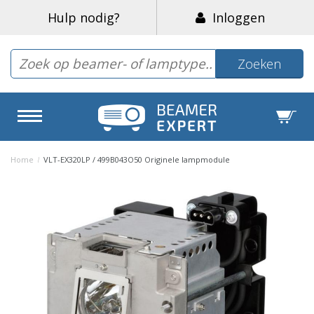
Hulp nodig?
Inloggen
Zoeken
Home
/
VLT-EX320LP / 499B043O50 Originele lampmodule