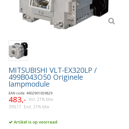
MITSUBISHI VLT-EX320LP /
499B043O50 Originele
lampmodule
EAN code: 4902901659829
483,-
Incl. 21% btw
399,17
Excl. 21% btw
Artikel is op voorraad