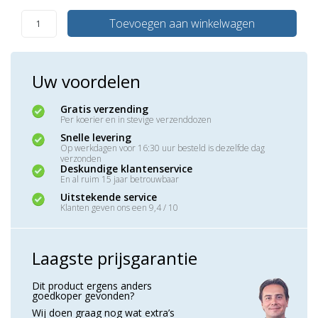
Toevoegen aan winkelwagen
Uw voordelen
Gratis verzending
Per koerier en in stevige verzenddozen
Snelle levering
Op werkdagen voor 16:30 uur besteld is dezelfde dag
verzonden
Deskundige klantenservice
En al ruim 15 jaar betrouwbaar
Uitstekende service
Klanten geven ons een 9,4 / 10
Laagste prijsgarantie
Dit product ergens anders
goedkoper gevonden?
Wij doen graag nog wat extra’s