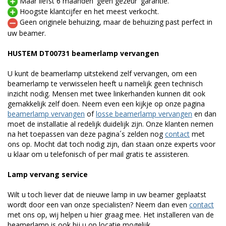
Maar liefst 6 maanden 'geen gezeur' garantie.
Hoogste klantcijfer en het meest verkocht.
Geen originele behuizing, maar de behuizing past perfect in
uw beamer.
HUSTEM DT00731 beamerlamp vervangen
U kunt de beamerlamp uitstekend zelf vervangen, om een
beamerlamp te verwisselen heeft u namelijk geen technisch
inzicht nodig. Mensen met twee linkerhanden kunnen dit ook
gemakkelijk zelf doen. Neem even een kijkje op onze pagina
beamerlamp vervangen
of
losse beamerlamp vervangen
en dan
moet de installatie al redelijk duidelijk zijn. Onze klanten nemen
na het toepassen van deze pagina´s zelden nog
contact
met
ons op. Mocht dat toch nodig zijn, dan staan onze experts voor
u klaar om u telefonisch of per mail gratis te assisteren.
Lamp vervang service
Wilt u toch liever dat de nieuwe lamp in uw beamer geplaatst
wordt door een van onze specialisten? Neem dan even
contact
met ons op, wij helpen u hier graag mee. Het installeren van de
beamerlamp is ook bij u op locatie mogelijk.