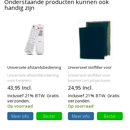
Onderstaande producten kunnen ook
handig zijn
Universele afstandsbediening
Universeel stoffilter voor
beamers
Universele afstandsbediening
Universeel stoffilter voor
voor beamers
beamers en projectoren
43,95 Incl.
24,95 Incl.
Inclusief 21% BTW. Gratis
Inclusief 21% BTW. Gratis
verzonden.
verzonden.
Op voorraad
Op voorraad
Meer info
Bestel
Meer info
Bestel