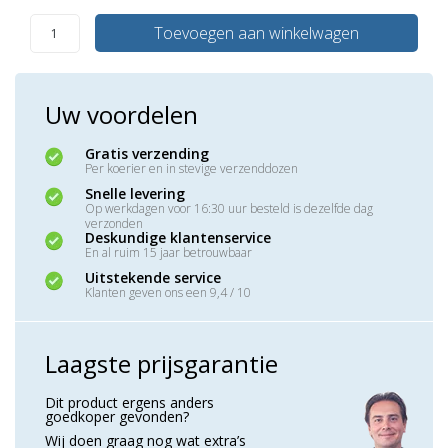
Toevoegen aan winkelwagen
Uw voordelen
Gratis verzending
Per koerier en in stevige verzenddozen
Snelle levering
Op werkdagen voor 16:30 uur besteld is dezelfde dag
verzonden
Deskundige klantenservice
En al ruim 15 jaar betrouwbaar
Uitstekende service
Klanten geven ons een 9,4 / 10
Laagste prijsgarantie
Dit product ergens anders
goedkoper gevonden?
Wij doen graag nog wat extra’s