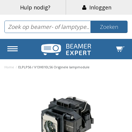
Hulp nodig?
Inloggen
Zoeken
Home
/
ELPLP56 / V13H010L56 Originele lampmodule