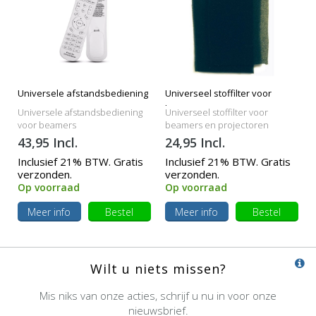
Universele afstandsbediening
Universeel stoffilter voor
beamers
Universele afstandsbediening
Universeel stoffilter voor
voor beamers
beamers en projectoren
43,95 Incl.
24,95 Incl.
Inclusief 21% BTW. Gratis
Inclusief 21% BTW. Gratis
verzonden.
verzonden.
Op voorraad
Op voorraad
Meer info
Bestel
Meer info
Bestel
Wilt u niets missen?
Mis niks van onze acties, schrijf u nu in voor onze
nieuwsbrief.