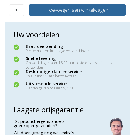
Toevoegen aan winkelwagen
Uw voordelen
Gratis verzending
Per koerier en in stevige verzenddozen
Snelle levering
Op werkdagen voor 16:30 uur besteld is dezelfde dag
verzonden
Deskundige klantenservice
En al ruim 15 jaar betrouwbaar
Uitstekende service
Klanten geven ons een 9,4 / 10
Laagste prijsgarantie
Dit product ergens anders
goedkoper gevonden?
Wij doen graag nog wat extra’s