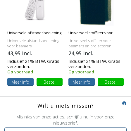
Universele afstandsbediening
Universeel stoffilter voor
beamers
Universele afstandsbediening
Universeel stoffilter voor
voor beamers
beamers en projectoren
43,95 Incl.
24,95 Incl.
Inclusief 21% BTW. Gratis
Inclusief 21% BTW. Gratis
verzonden.
verzonden.
Op voorraad
Op voorraad
Meer info
Bestel
Meer info
Bestel
Wilt u niets missen?
Mis niks van onze acties, schrijf u nu in voor onze
nieuwsbrief.