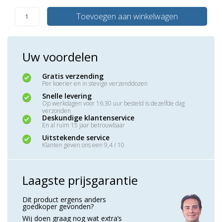
Toevoegen aan winkelwagen
Uw voordelen
Gratis verzending
Per koerier en in stevige verzenddozen
Snelle levering
Op werkdagen voor 16:30 uur besteld is dezelfde dag
verzonden
Deskundige klantenservice
En al ruim 15 jaar betrouwbaar
Uitstekende service
Klanten geven ons een 9,4 / 10
Laagste prijsgarantie
Dit product ergens anders
goedkoper gevonden?
Wij doen graag nog wat extra’s