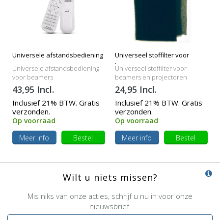
Universele afstandsbediening
Universeel stoffilter voor
beamers
Universele afstandsbediening
Universeel stoffilter voor
voor beamers
beamers en projectoren
43,95 Incl.
24,95 Incl.
Inclusief 21% BTW. Gratis
Inclusief 21% BTW. Gratis
verzonden.
verzonden.
Op voorraad
Op voorraad
Meer info
Bestel
Meer info
Bestel
Wilt u niets missen?
Mis niks van onze acties, schrijf u nu in voor onze
nieuwsbrief.