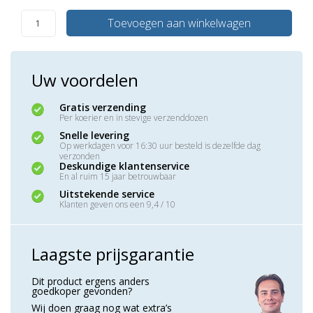
Toevoegen aan winkelwagen
Uw voordelen
Gratis verzending
Per koerier en in stevige verzenddozen
Snelle levering
Op werkdagen voor 16:30 uur besteld is dezelfde dag
verzonden
Deskundige klantenservice
En al ruim 15 jaar betrouwbaar
Uitstekende service
Klanten geven ons een 9,4 / 10
Laagste prijsgarantie
Dit product ergens anders
goedkoper gevonden?
Wij doen graag nog wat extra’s