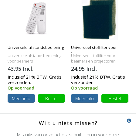
Universele afstandsbediening
Universeel stoffilter voor
beamers
Universele afstandsbediening
Universeel stoffilter voor
voor beamers
beamers en projectoren
43,95 Incl.
24,95 Incl.
Inclusief 21% BTW. Gratis
Inclusief 21% BTW. Gratis
verzonden.
verzonden.
Op voorraad
Op voorraad
Meer info
Bestel
Meer info
Bestel
Wilt u niets missen?
Mis niks van onze acties, schrijf u nu in voor onze