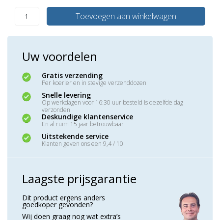
Toevoegen aan winkelwagen
Uw voordelen
Gratis verzending
Per koerier en in stevige verzenddozen
Snelle levering
Op werkdagen voor 16:30 uur besteld is dezelfde dag
verzonden
Deskundige klantenservice
En al ruim 15 jaar betrouwbaar
Uitstekende service
Klanten geven ons een 9,4 / 10
Laagste prijsgarantie
Dit product ergens anders
goedkoper gevonden?
Wij doen graag nog wat extra’s