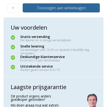
Toevoegen aan winkelwagen
Uw voordelen
Gratis verzending
Per koerier en in stevige verzenddozen
Snelle levering
Op werkdagen voor 16:30 uur besteld is dezelfde dag
verzonden
Deskundige klantenservice
En al ruim 15 jaar betrouwbaar
Uitstekende service
Klanten geven ons een 9,4 / 10
Laagste prijsgarantie
Dit product ergens anders
goedkoper gevonden?
Wij doen graag nog wat extra’s