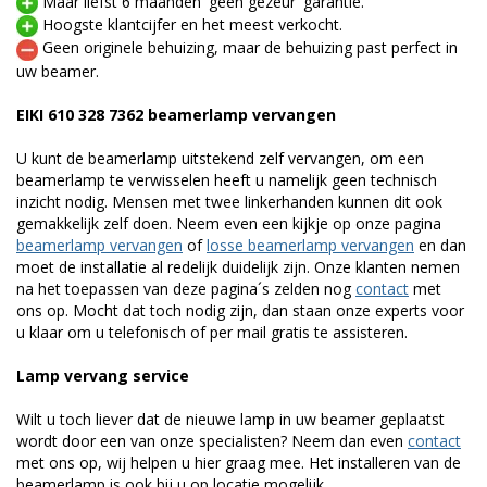
Maar liefst 6 maanden 'geen gezeur' garantie.
Hoogste klantcijfer en het meest verkocht.
Geen originele behuizing, maar de behuizing past perfect in
uw beamer.
EIKI 610 328 7362 beamerlamp vervangen
U kunt de beamerlamp uitstekend zelf vervangen, om een
beamerlamp te verwisselen heeft u namelijk geen technisch
inzicht nodig. Mensen met twee linkerhanden kunnen dit ook
gemakkelijk zelf doen. Neem even een kijkje op onze pagina
beamerlamp vervangen
of
losse beamerlamp vervangen
en dan
moet de installatie al redelijk duidelijk zijn. Onze klanten nemen
na het toepassen van deze pagina´s zelden nog
contact
met
ons op. Mocht dat toch nodig zijn, dan staan onze experts voor
u klaar om u telefonisch of per mail gratis te assisteren.
Lamp vervang service
Wilt u toch liever dat de nieuwe lamp in uw beamer geplaatst
wordt door een van onze specialisten? Neem dan even
contact
met ons op, wij helpen u hier graag mee. Het installeren van de
beamerlamp is ook bij u op locatie mogelijk.