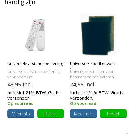
handig zijn
Universele afstandsbediening
Universeel stoffilter voor
beamers
Universele afstandsbediening
Universeel stoffilter voor
voor beamers
beamers en projectoren
43,95 Incl.
24,95 Incl.
Inclusief 21% BTW. Gratis
Inclusief 21% BTW. Gratis
verzonden.
verzonden.
Op voorraad
Op voorraad
Meer info
Bestel
Meer info
Bestel