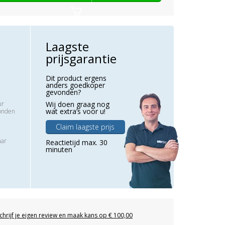
Laagste
prijsgarantie
Dit product ergens
anders goedkoper
gevonden?
ur
Wij doen graag nog
wat extra’s voor u!
zonden
Claim laagste prijs
aar
Reactietijd max. 30
minuten
chrijf je eigen review en maak kans op € 100,00