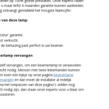
kenen op 100% goede prestaties. Onze experts raden
u maar liefst 6 maanden garantie kunnen aanbieden.
 ontvangt gemiddeld het hoogste klantcijfer.
n van deze lamp:
zeur' garantie.
st verkocht.
 de behuizing past perfect in uw beamer.
amerlamp vervangen
zelf vervangen, om een beamerlamp te verwisselen
nzicht nodig. Mensen met twee linkerhanden kunnen
em even een kijkje op onze pagina
beamerlamp
ervangen
en dan moet de installatie al redelijk
n na het toepassen van deze pagina´s zelden nog
h nodig zijn, dan staan onze experts voor u klaar om
assisteren.