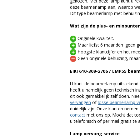
gekozen. Met deze lamp kunt u re
deze beamerlamp aan, waarop we 
Dit type beamerlamp met behuizing
Wat zijn de plus- en minpunte
Originele kwaliteit.
Maar liefst 6 maanden 'geen ge
Hoogste klantcijfer en het mee
Geen originele behuizing, maar
EIKI 610-309-2706 / LMP55 be
U kunt de beamerlamp uitstekend 
heeft u namelijk geen technisch i
dit ook gemakkelijk zelf doen. Ne
vervangen
of
losse beamerlamp v
duidelijk zijn. Onze klanten neme
contact
met ons op. Mocht dat toc
u telefonisch of per mail gratis te 
Lamp vervang service