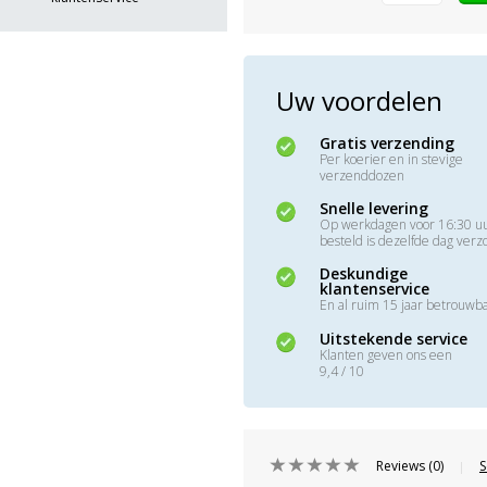
Uw voordelen
Gratis verzending
Per koerier en in stevige
verzenddozen
Snelle levering
Op werkdagen voor 16:30 u
besteld is dezelfde dag ver
Deskundige
klantenservice
En al ruim 15 jaar betrouwb
Uitstekende service
Klanten geven ons een
9,4 / 10
Reviews (0)
S
|