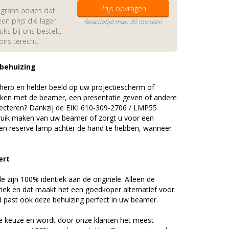
Prijs opvragen
gratis advies dat
en prijs die lager
Reactietijd max. 30 minuten
s bij ons bestelt.
 ons terecht.
 behuizing
erp en helder beeld op uw projectiescherm of
ijken met de beamer, een presentatie geven of andere
ecteren? Dankzij de EIKI 610-309-2706 / LMP55
uik maken van uw beamer of zorgt u voor een
 een reserve lamp achter de hand te hebben, wanneer
ert
zijn 100% identiek aan de originele. Alleen de
riek en dat maakt het een goedkoper alternatief voor
d past ook deze behuizing perfect in uw beamer.
 keuze en wordt door onze klanten het meest