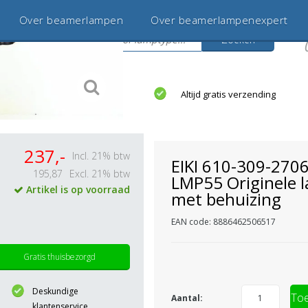
Over beamerlampen
Over beamerlampenexpert
Zoeken
s
jaar betrouwbaar en ervaren
Altijd gratis verzending
237,-
Incl. 21% btw
EIKI 610-309-2706
195,87
Excl. 21% btw
LMP55 Originele 
Artikel is op voorraad
met behuizing
EAN code: 8886462506517
Gratis thuisbezorgd
Deskundige
Toe
Aantal:
klantenservice