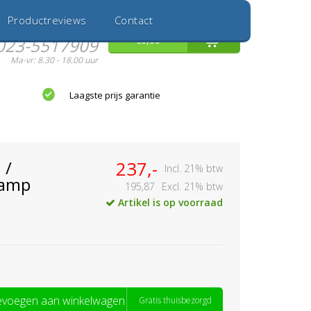
Inloggen
Nieuwe Klant
Productreviews
Contact
Hulp nodig?
0
€0,00
023-5517909
Ma-vr: 8.30 - 18.00 uur
Laagste prijs garantie
 /
237,-
Incl. 21% btw
lamp
195,87
Excl. 21% btw
Artikel is op voorraad
voegen aan winkelwagen
Gratis thuisbezorgd