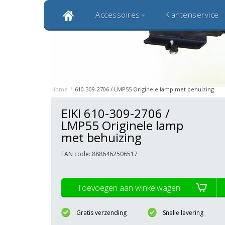
Accessoires
Klantenservice
Klantbeoordeling 9,0
Bekijk alle 1000+ review
Originele kwaliteitsproducten
20 
Home
/
610-309-2706 / LMP55 Originele lamp met behuizing
EIKI 610-309-2706 /
LMP55 Originele lamp
met behuizing
EAN code: 8886462506517
Toevoegen aan winkelwagen
Gratis verzending
Snelle levering