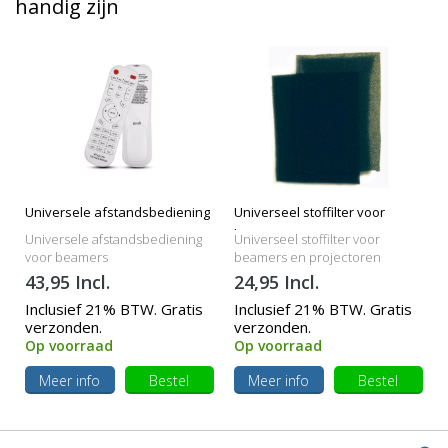
handig zijn
Universele afstandsbediening
Universeel stoffilter voor
beamers
Universele afstandsbediening
Universeel stoffilter voor
voor beamers
beamers en projectoren
43,95 Incl.
24,95 Incl.
Inclusief 21% BTW. Gratis
Inclusief 21% BTW. Gratis
verzonden.
verzonden.
Op voorraad
Op voorraad
Meer info
Bestel
Meer info
Bestel