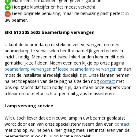
Maar liefst 6 maanden 'geen gezeur' garantie.
Hoogste klantcijfer en het meest verkocht.
Geen originele behuizing, maar de behuizing past perfect in
uw beamer.
EIKI 610 305 5602 beamerlamp vervangen
U kunt de beamerlamp uitstekend zelf vervangen, om een
beamerlamp te verwisselen heeft u namelijk geen technisch
inzicht nodig. Mensen met twee linkerhanden kunnen dit ook
gemakkelijk zelf doen. Neem even een kijkje op onze pagina
beamerlamp vervangen
of
losse beamerlamp vervangen
en dan
moet de installatie al redelijk duidelijk zijn. Onze klanten nemen
na het toepassen van deze pagina´s zelden nog
contact
met
ons op. Mocht dat toch nodig zijn, dan staan onze experts voor
u klaar om u telefonisch of per mail gratis te assisteren.
Lamp vervang service
Wilt u toch liever dat de nieuwe lamp in uw beamer geplaatst
wordt door een van onze specialisten? Neem dan even
contact
met ons op, wij helpen u hier graag mee. Het installeren van de
beamerlamp is ook bij u op locatie mogelijk.