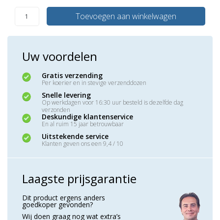
Toevoegen aan winkelwagen
Uw voordelen
Gratis verzending
Per koerier en in stevige verzenddozen
Snelle levering
Op werkdagen voor 16:30 uur besteld is dezelfde dag
verzonden
Deskundige klantenservice
En al ruim 15 jaar betrouwbaar
Uitstekende service
Klanten geven ons een 9,4 / 10
Laagste prijsgarantie
Dit product ergens anders
goedkoper gevonden?
Wij doen graag nog wat extra’s