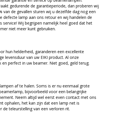
kende garantie en service op beamerlampen.
akt gedurende de garantieperiode, dan proberen wij
5% van de gevallen sturen wij u dezelfde dag nog een
e defecte lamp aan ons retour en wij handelen de
as service! Wij begrijpen namelijk heel goed dat het
amer niet meer kunt gebruiken.
or hun helderheid, garanderen een excellente
ge levensduur van uw EIKI product. Al onze
en perfect in uw beamer. Niet goed, geld terug.
lampen af te halen. Soms is er nu eenmaal grote
beamerlamp, bijvoorbeeld voor een belangrijke
nement. Neem altijd wel eerst even contact met ons
ophalen, het kan zijn dat een lamp net is
 de teleurstelling van een verloren rit.