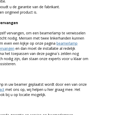
tie.
udt u de garantie van de fabrikant.
n origineel product is.
 vervangen
zelf vervangen, om een beamerlamp te verwisselen
nzicht nodig. Mensen met twee linkerhanden kunnen
em even een kijkje op onze pagina
beamerlamp
ervangen
en dan moet de installatie al redelijk
n na het toepassen van deze pagina´s zelden nog
h nodig zijn, dan staan onze experts voor u klaar om
assisteren.
lamp in uw beamer geplaatst wordt door een van onze
act
met ons op, wij helpen u hier graag mee. Het
k bij u op locatie mogelijk.