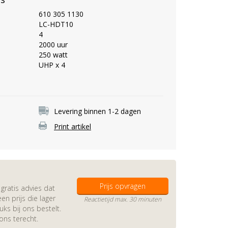
610 305 1130
LC-HDT10
4
2000 uur
250 watt
UHP x 4
Levering binnen 1-2 dagen
Print artikel
Prijs opvragen
gratis advies dat
en prijs die lager
Reactietijd max. 30 minuten
s bij ons bestelt.
 ons terecht.