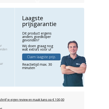
Laagste
prijsgarantie
Dit product ergens
anders goedkoper
gevonden?
ur
Wij doen graag nog
wat extra’s voor u!
zonden
Claim laagste prijs
aar
Reactietijd max. 30
minuten
chrijf je eigen review en maak kans op € 100,00
es