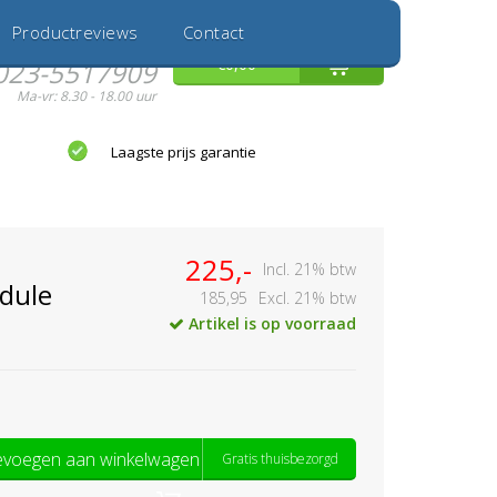
Inloggen
Nieuwe Klant
Productreviews
Contact
Hulp nodig?
0
€0,00
023-5517909
Ma-vr: 8.30 - 18.00 uur
Laagste prijs garantie
225,-
Incl. 21% btw
dule
185,95
Excl. 21% btw
Artikel is op voorraad
voegen aan winkelwagen
Gratis thuisbezorgd