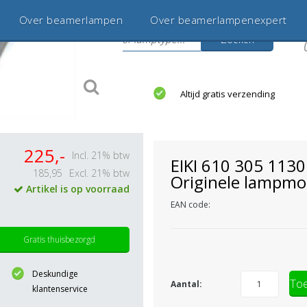
Over beamerlampen
Over beamerlampenexpert
Zoeken
s
jaar betrouwbaar en ervaren
Altijd gratis verzending
225,-
Incl. 21% btw
EIKI 610 305 1130
185,95
Excl. 21% btw
Originele lampmo
Artikel is op voorraad
EAN code:
Gratis thuisbezorgd
Deskundige
Toe
Aantal:
klantenservice