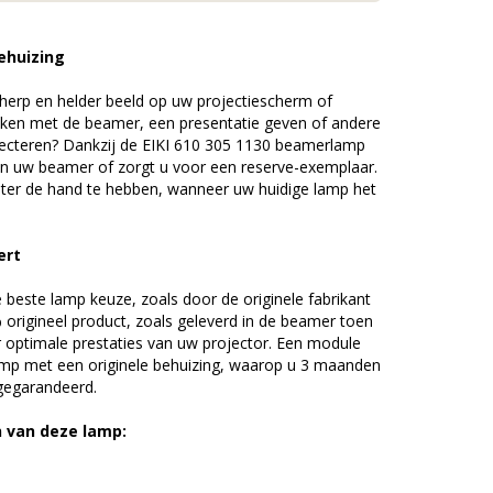
ehuizing
erp en helder beeld op uw projectiescherm of
ijken met de beamer, een presentatie geven of andere
ecteren? Dankzij de EIKI 610 305 1130 beamerlamp
an uw beamer of zorgt u voor een reserve-exemplaar.
chter de hand te hebben, wanneer uw huidige lamp het
ert
beste lamp keuze, zoals door de originele fabrikant
origineel product, zoals geleverd in de beamer toen
r optimale prestaties van uw projector. Een module
amp met een originele behuizing, waarop u 3 maanden
 gegarandeerd.
n van deze lamp: