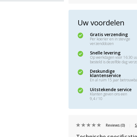
Uw voordelen
Gratis verzending
Per koerier en in stevige
verzenddozen
Snelle levering
Op werkdagen voor 16:30 u
besteld is dezelfde dag ver
Deskundige
klantenservice
En al ruim 15 jaar betrouwb
Uitstekende service
Klanten geven ons een
9,4 / 10
Reviews (0)
S
|
Technische specificati