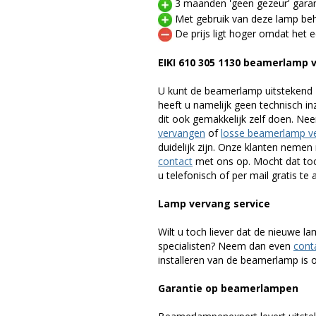
3 maanden 'geen gezeur' garan
Met gebruik van deze lamp beho
De prijs ligt hoger omdat het ee
EIKI 610 305 1130 beamerlamp
U kunt de beamerlamp uitstekend 
heeft u namelijk geen technisch i
dit ook gemakkelijk zelf doen. Ne
vervangen
of
losse beamerlamp v
duidelijk zijn. Onze klanten neme
contact
met ons op. Mocht dat toc
u telefonisch of per mail gratis te 
Lamp vervang service
Wilt u toch liever dat de nieuwe 
specialisten? Neem dan even
cont
installeren van de beamerlamp is oo
Garantie op beamerlampen