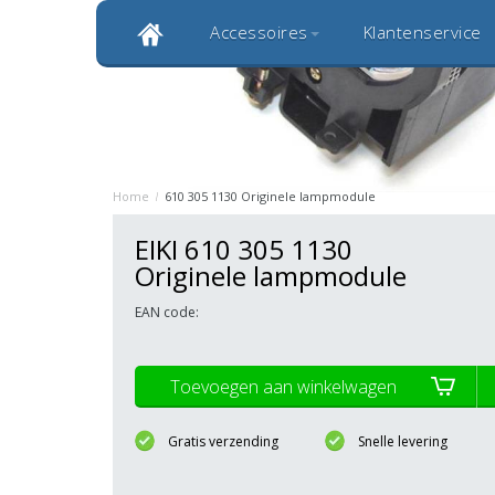
Accessoires
Klantenservice
Klantbeoordeling 9,0
Bekijk alle 1000+ review
Originele kwaliteitsproducten
20 
Home
/
610 305 1130 Originele lampmodule
EIKI 610 305 1130
Originele lampmodule
EAN code:
Toevoegen aan winkelwagen
Gratis verzending
Snelle levering