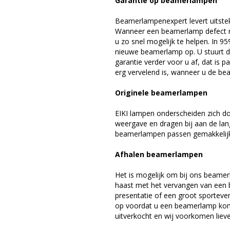
Garantie op beamerlampen
Beamerlampenexpert levert uitste
Wanneer een beamerlamp defect ra
u zo snel mogelijk te helpen. In 9
nieuwe beamerlamp op. U stuurt d
garantie verder voor u af, dat is p
erg vervelend is, wanneer u de be
Originele beamerlampen
EIKI lampen onderscheiden zich do
weergave en dragen bij aan de lan
beamerlampen passen gemakkelijk 
Afhalen beamerlampen
Het is mogelijk om bij ons beamer
haast met het vervangen van een 
presentatie of een groot sporteve
op voordat u een beamerlamp komt 
uitverkocht en wij voorkomen liever