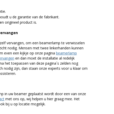
tie.
udt u de garantie van de fabrikant.
n origineel product is.
 vervangen
zelf vervangen, om een beamerlamp te verwisselen
nzicht nodig. Mensen met twee linkerhanden kunnen
em even een kijkje op onze pagina
beamerlamp
ervangen
en dan moet de installatie al redelijk
n na het toepassen van deze pagina´s zelden nog
h nodig zijn, dan staan onze experts voor u klaar om
assisteren.
lamp in uw beamer geplaatst wordt door een van onze
act
met ons op, wij helpen u hier graag mee. Het
k bij u op locatie mogelijk.