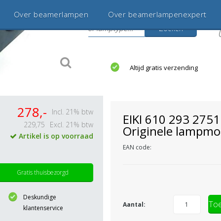
Over beamerlampen
Over beamerlampenexpert
Zoeken
s
jaar betrouwbaar en ervaren
Altijd gratis verzending
278,-
Incl. 21% btw
EIKI 610 293 2751
229,75
Excl. 21% btw
Originele lampmo
Artikel is op voorraad
EAN code:
Gratis thuisbezorgd
Deskundige
Toe
Aantal:
klantenservice