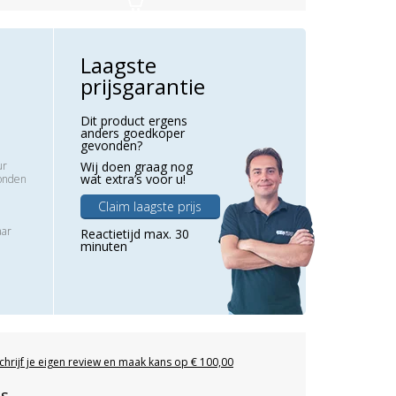
Laagste
prijsgarantie
Dit product ergens
anders goedkoper
gevonden?
ur
Wij doen graag nog
wat extra’s voor u!
zonden
Claim laagste prijs
aar
Reactietijd max. 30
minuten
chrijf je eigen review en maak kans op € 100,00
es