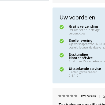
Uw voordelen
Gratis verzending
Per koerier en in stevige
verzenddozen
Snelle levering
Op werkdagen voor 16:30 u
besteld is dezelfde dag ver
Deskundige
klantenservice
En al ruim 15 jaar betrouwb
Uitstekende service
Klanten geven ons een
9,4 / 10
Reviews (0)
S
|
Technische specificati