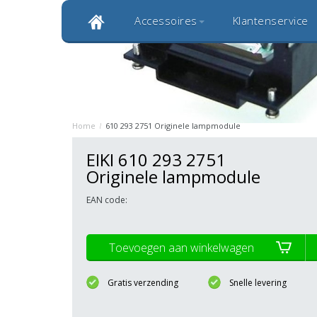
Accessoires
Klantenservice
Klantbeoordeling 9,0
Bekijk alle 1000+ review
Originele kwaliteitsproducten
20 
Home
/
610 293 2751 Originele lampmodule
EIKI 610 293 2751
Originele lampmodule
EAN code:
Toevoegen aan winkelwagen
Gratis verzending
Snelle levering