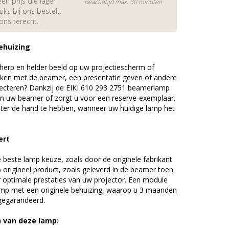
en prijs die lager
Reactietijd max. 30 minuten
s bij ons bestelt.
 ons terecht.
ehuizing
erp en helder beeld op uw projectiescherm of
ijken met de beamer, een presentatie geven of andere
ecteren? Dankzij de EIKI 610 293 2751 beamerlamp
an uw beamer of zorgt u voor een reserve-exemplaar.
chter de hand te hebben, wanneer uw huidige lamp het
ert
beste lamp keuze, zoals door de originele fabrikant
origineel product, zoals geleverd in de beamer toen
r optimale prestaties van uw projector. Een module
amp met een originele behuizing, waarop u 3 maanden
 gegarandeerd.
n van deze lamp: