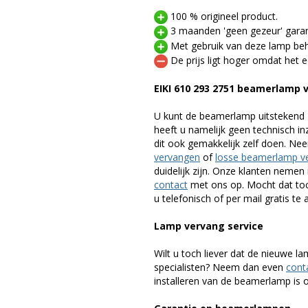
100 % origineel product.
3 maanden 'geen gezeur' garan
Met gebruik van deze lamp beho
De prijs ligt hoger omdat het ee
EIKI 610 293 2751 beamerlamp
U kunt de beamerlamp uitstekend 
heeft u namelijk geen technisch i
dit ook gemakkelijk zelf doen. Ne
vervangen
of
losse beamerlamp v
duidelijk zijn. Onze klanten neme
contact
met ons op. Mocht dat toc
u telefonisch of per mail gratis te 
Lamp vervang service
Wilt u toch liever dat de nieuwe 
specialisten? Neem dan even
cont
installeren van de beamerlamp is oo