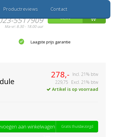
Inloggen
Nieuwe Klant
Productreviews
Contact
Hulp nodig?
0
€0,00
023-5517909
Ma-vr: 8.30 - 18.00 uur
Laagste prijs garantie
278,-
Incl. 21% btw
dule
229,75
Excl. 21% btw
Artikel is op voorraad
voegen aan winkelwagen
Gratis thuisbezorgd