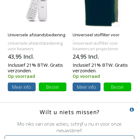
Universele afstandsbediening
Universeel stoffilter voor
beamers
Universele afstandsbediening
Universeel stoffilter voor
voor beamers
beamers en projectoren
43,95 Incl.
24,95 Incl.
Inclusief 21% BTW. Gratis
Inclusief 21% BTW. Gratis
verzonden.
verzonden.
Op voorraad
Op voorraad
Meer info
Bestel
Meer info
Bestel
Wilt u niets missen?
Mis niks van onze acties, schrijf u nu in voor onze
nieuwsbrief.