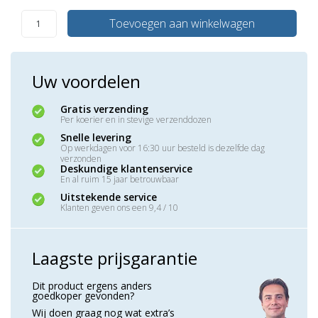
Toevoegen aan winkelwagen
Uw voordelen
Gratis verzending
Per koerier en in stevige verzenddozen
Snelle levering
Op werkdagen voor 16:30 uur besteld is dezelfde dag
verzonden
Deskundige klantenservice
En al ruim 15 jaar betrouwbaar
Uitstekende service
Klanten geven ons een 9,4 / 10
Laagste prijsgarantie
Dit product ergens anders
goedkoper gevonden?
Wij doen graag nog wat extra’s