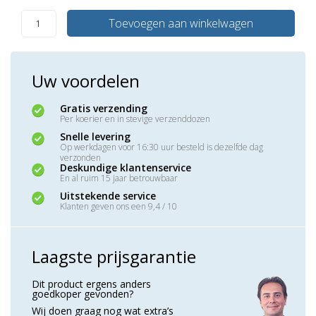
Toevoegen aan winkelwagen
Uw voordelen
Gratis verzending
Per koerier en in stevige verzenddozen
Snelle levering
Op werkdagen voor 16:30 uur besteld is dezelfde dag
verzonden
Deskundige klantenservice
En al ruim 15 jaar betrouwbaar
Uitstekende service
Klanten geven ons een 9,4 / 10
Laagste prijsgarantie
Dit product ergens anders
goedkoper gevonden?
Wij doen graag nog wat extra’s