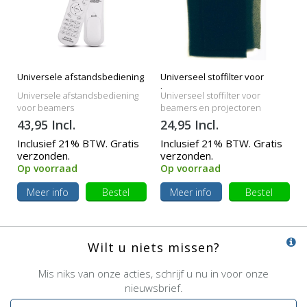
Universele afstandsbediening
Universeel stoffilter voor
beamers
Universele afstandsbediening
Universeel stoffilter voor
voor beamers
beamers en projectoren
43,95 Incl.
24,95 Incl.
Inclusief 21% BTW. Gratis
Inclusief 21% BTW. Gratis
verzonden.
verzonden.
Op voorraad
Op voorraad
Meer info
Bestel
Meer info
Bestel
Wilt u niets missen?
Mis niks van onze acties, schrijf u nu in voor onze
nieuwsbrief.