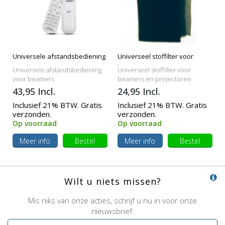
Universele afstandsbediening
Universeel stoffilter voor
beamers
Universele afstandsbediening
Universeel stoffilter voor
voor beamers
beamers en projectoren
43,95 Incl.
24,95 Incl.
Inclusief 21% BTW. Gratis
Inclusief 21% BTW. Gratis
verzonden.
verzonden.
Op voorraad
Op voorraad
Meer info
Bestel
Meer info
Bestel
Wilt u niets missen?
Mis niks van onze acties, schrijf u nu in voor onze
nieuwsbrief.