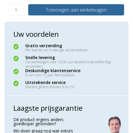
Toevoegen aan winkelwagen
Uw voordelen
Gratis verzending
Per koerier en in stevige verzenddozen
Snelle levering
Op werkdagen voor 16:30 uur besteld is dezelfde dag
verzonden
Deskundige klantenservice
En al ruim 15 jaar betrouwbaar
Uitstekende service
Klanten geven ons een 9,4 / 10
Laagste prijsgarantie
Dit product ergens anders
goedkoper gevonden?
Wij doen graag nog wat extra’s