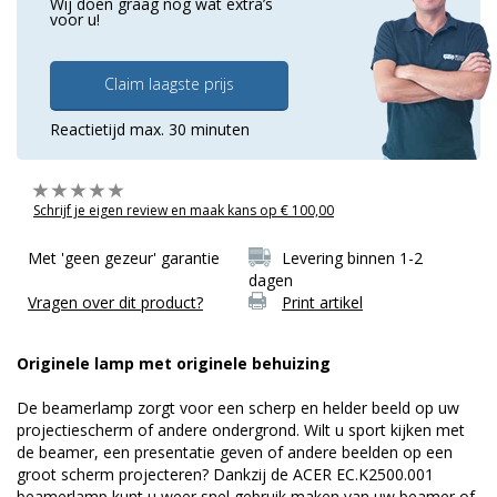
Wij doen graag nog wat extra’s
voor u!
Claim laagste prijs
Reactietijd max. 30 minuten
Schrijf je eigen review en maak kans op € 100,00
Met 'geen gezeur' garantie
Levering binnen 1-2
dagen
Vragen over dit product?
Print artikel
Originele lamp met originele behuizing
De beamerlamp zorgt voor een scherp en helder beeld op uw
projectiescherm of andere ondergrond. Wilt u sport kijken met
de beamer, een presentatie geven of andere beelden op een
groot scherm projecteren? Dankzij de ACER EC.K2500.001
beamerlamp kunt u weer snel gebruik maken van uw beamer of