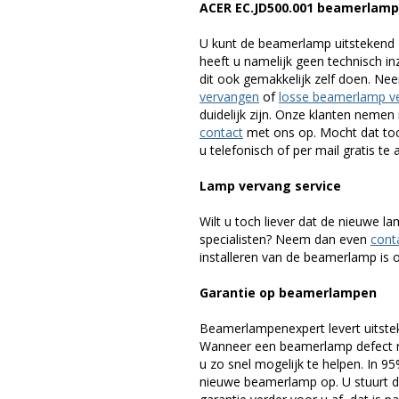
ACER EC.JD500.001 beamerlam
U kunt de beamerlamp uitstekend 
heeft u namelijk geen technisch i
dit ook gemakkelijk zelf doen. Ne
vervangen
of
losse beamerlamp v
duidelijk zijn. Onze klanten neme
contact
met ons op. Mocht dat toc
u telefonisch of per mail gratis te 
Lamp vervang service
Wilt u toch liever dat de nieuwe 
specialisten? Neem dan even
cont
installeren van de beamerlamp is oo
Garantie op beamerlampen
Beamerlampenexpert levert uitste
Wanneer een beamerlamp defect ra
u zo snel mogelijk te helpen. In 9
nieuwe beamerlamp op. U stuurt d