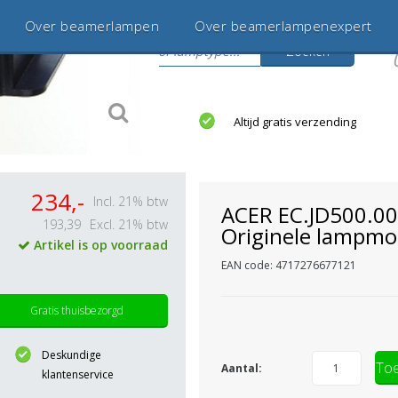
Over beamerlampen
Over beamerlampenexpert
Zoeken
s
jaar betrouwbaar en ervaren
Altijd gratis verzending
234,-
Incl. 21% btw
ACER EC.JD500.0
193,39
Excl. 21% btw
Originele lampmo
Artikel is op voorraad
EAN code: 4717276677121
Gratis thuisbezorgd
Deskundige
Toe
Aantal:
klantenservice