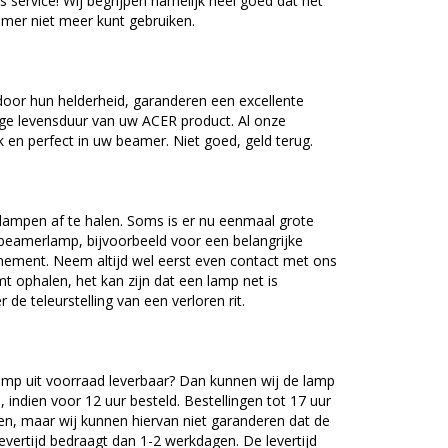
as service! Wij begrijpen namelijk heel goed dat het
amer niet meer kunt gebruiken.
oor hun helderheid, garanderen een excellente
nge levensduur van uw ACER product. Al onze
en perfect in uw beamer. Niet goed, geld terug.
lampen af te halen. Soms is er nu eenmaal grote
beamerlamp, bijvoorbeeld voor een belangrijke
nement. Neem altijd wel eerst even contact met ons
ophalen, het kan zijn dat een lamp net is
 de teleurstelling van een verloren rit.
mp uit voorraad leverbaar? Dan kunnen wij de lamp
 indien voor 12 uur besteld. Bestellingen tot 17 uur
n, maar wij kunnen hiervan niet garanderen dat de
levertijd bedraagt dan 1-2 werkdagen. De levertijd