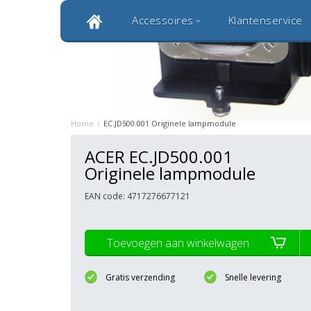
Accessoires
Klantenservice
Klantbeoordeling 9,0
Bekijk alle 1000+ review
Originele kwaliteitsproducten
20 
Home
/
EC.JD500.001 Originele lampmodule
ACER EC.JD500.001
Originele lampmodule
EAN code: 4717276677121
Toevoegen aan winkelwagen
Gratis verzending
Snelle levering