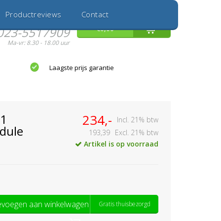
Inloggen
Nieuwe Klant
Productreviews
Contact
Hulp nodig?
0
€0,00
023-5517909
Ma-vr: 8.30 - 18.00 uur
Laagste prijs garantie
01
234,-
Incl. 21% btw
dule
193,39
Excl. 21% btw
Artikel is op voorraad
voegen aan winkelwagen
Gratis thuisbezorgd