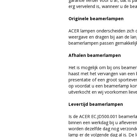
garantie verder voor u af, dat is p
erg vervelend is, wanneer u de be
Originele beamerlampen
ACER lampen onderscheiden zich d
weergave en dragen bij aan de la
beamerlampen passen gemakkelijk 
Afhalen beamerlampen
Het is mogelijk om bij ons beamer
haast met het vervangen van een 
presentatie of een groot sporteve
op voordat u een beamerlamp komt 
uitverkocht en wij voorkomen liever
Levertijd beamerlampen
Is de ACER EC.JD500.001 beamerla
binnen een werkdag bij u afleveren,
worden dezelfde dag nog verzonde
lamp er de volgende dag al is. De 