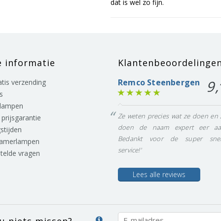
dat is wel zo fijn.
e informatie
Klantenbeoordelinge
Remco Steenbergen
9,
ratis verzending
s
lampen
Ze weten precies wat ze doen en 
prijsgarantie
doen de naam expert eer aa
stijden
Bedankt voor de super snel
eamerlampen
service!'
stelde vragen
Lees alle reviews