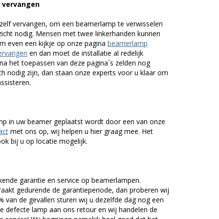
p vervangen
zelf vervangen, om een beamerlamp te verwisselen
nzicht nodig. Mensen met twee linkerhanden kunnen
em even een kijkje op onze pagina
beamerlamp
ervangen
en dan moet de installatie al redelijk
n na het toepassen van deze pagina´s zelden nog
h nodig zijn, dan staan onze experts voor u klaar om
assisteren.
lamp in uw beamer geplaatst wordt door een van onze
act
met ons op, wij helpen u hier graag mee. Het
k bij u op locatie mogelijk.
kende garantie en service op beamerlampen.
akt gedurende de garantieperiode, dan proberen wij
5% van de gevallen sturen wij u dezelfde dag nog een
e defecte lamp aan ons retour en wij handelen de