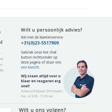
Wilt u persoonlijk advies?
n
Bel met de klantenservice:
4
+31(0)23-5517909
Gebruik onze live chat
button rechtsonder op
ze
deze pagina of stuur ons
n.
een bericht.
le
Wij staan altijd voor u
klaar en reageren erg
snel!
Antwoord binnen 30 minuten.
ma - vr 8.30 - 17.30 uur
Wilt u ons volgen?