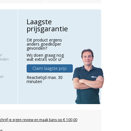
Laagste
prijsgarantie
Dit product ergens
anders goedkoper
gevonden?
ur
Wij doen graag nog
wat extra’s voor u!
zonden
Claim laagste prijs
aar
Reactietijd max. 30
minuten
chrijf je eigen review en maak kans op € 100,00
es