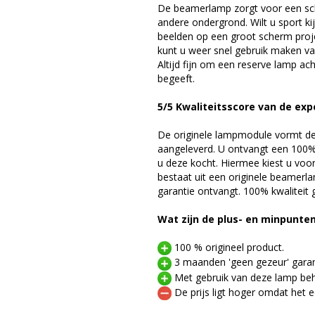
De beamerlamp zorgt voor een sch
andere ondergrond. Wilt u sport k
beelden op een groot scherm pro
kunt u weer snel gebruik maken v
Altijd fijn om een reserve lamp a
begeeft.
5/5 Kwaliteitsscore van de exp
De originele lampmodule vormt de 
aangeleverd. U ontvangt een 100% 
u deze kocht. Hiermee kiest u voo
bestaat uit een originele beamerl
garantie ontvangt. 100% kwaliteit
Wat zijn de plus- en minpunte
100 % origineel product.
3 maanden 'geen gezeur' garan
Met gebruik van deze lamp beho
De prijs ligt hoger omdat het ee