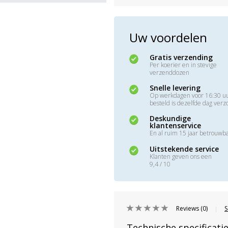
Uw voordelen
Gratis verzending
Per koerier en in stevige
verzenddozen
Snelle levering
Op werkdagen voor 16:30 u
besteld is dezelfde dag ver
Deskundige
klantenservice
En al ruim 15 jaar betrouwb
Uitstekende service
Klanten geven ons een
9,4 / 10
Reviews (0)
S
|
Technische specificati