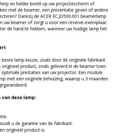
erp en helder beeld op uw projectiescherm of
ijken met de beamer, een presentatie geven of andere
jecteren? Dankzij de ACER EC.JD500.001 beamerlamp
an uw beamer of zorgt u voor een reserve-exemplaar.
chter de hand te hebben, wanneer uw huidige lamp het
ert
beste lamp keuze, zoals door de originele fabrikant
origineel product, zoals geleverd in de beamer toen
r optimale prestaties van uw projector. Een module
amp met een originele behuizing, waarop u 3 maanden
 gegarandeerd.
n van deze lamp:
tie.
udt u de garantie van de fabrikant.
n origineel product is.