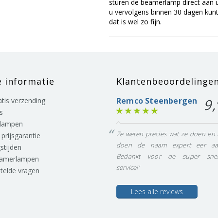
sturen de beamerlamp direct aan u 
u vervolgens binnen 30 dagen kunt 
dat is wel zo fijn.
e informatie
Klantenbeoordelinge
Remco Steenbergen
9,
ratis verzending
s
lampen
Ze weten precies wat ze doen en 
prijsgarantie
doen de naam expert eer aa
stijden
Bedankt voor de super snel
eamerlampen
service!'
stelde vragen
Lees alle reviews