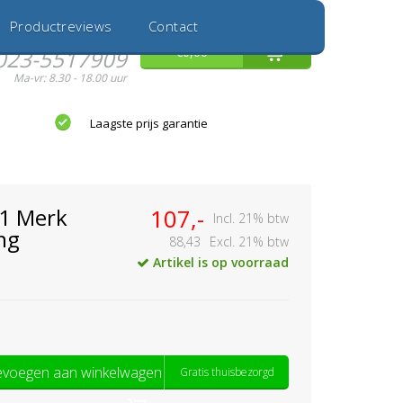
Inloggen
Nieuwe Klant
Productreviews
Contact
Hulp nodig?
0
€0,00
023-5517909
Ma-vr: 8.30 - 18.00 uur
Laagste prijs garantie
01 Merk
107,-
Incl. 21% btw
ng
88,43
Excl. 21% btw
Artikel is op voorraad
voegen aan winkelwagen
Gratis thuisbezorgd