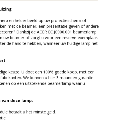
uizing
erp en helder beeld op uw projectiescherm of
ijken met de beamer, een presentatie geven of andere
jecteren? Dankzij de ACER EC.JC900.001 beamerlamp
an uw beamer of zorgt u voor een reserve-exemplaar.
chter de hand te hebben, wanneer uw huidige lamp het
ert
elige keuze. U doet een 100% goede koop, met een
 fabrikanten. We kunnen u hier 3 maanden garantie
ekenen op een uitstekende beamerlamp waar u
n van deze lamp:
ule betaalt u het minste geld.
tie.