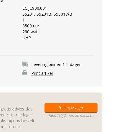
EC.JC900.001
S5201, S5201B, S5301WB
1
3500 uur
230 watt
UHP
Levering binnen 1-2 dagen
Print artikel
Prijs opvragen
gratis advies dat
en prijs die lager
Reactietijd max. 30 minuten
s bij ons bestelt.
 ons terecht.