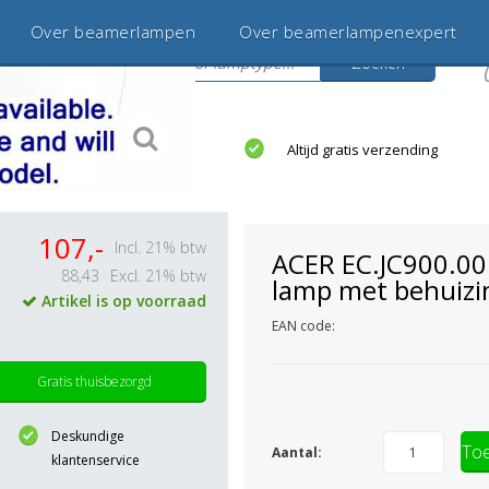
Over beamerlampen
Over beamerlampenexpert
Zoeken
s
jaar betrouwbaar en ervaren
Altijd gratis verzending
107,-
Incl. 21% btw
ACER EC.JC900.0
88,43
Excl. 21% btw
lamp met behuizi
Artikel is op voorraad
EAN code:
Gratis thuisbezorgd
Deskundige
Toe
Aantal:
klantenservice