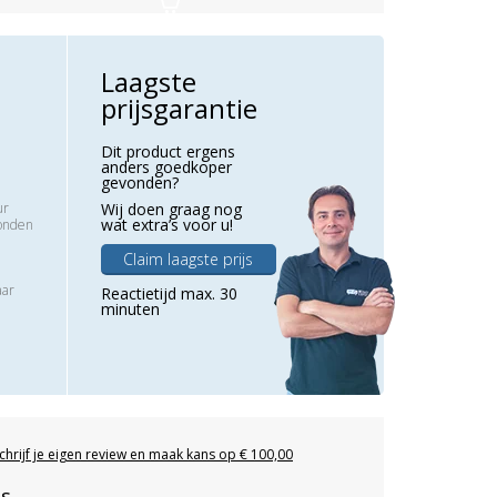
Laagste
prijsgarantie
Dit product ergens
anders goedkoper
gevonden?
ur
Wij doen graag nog
wat extra’s voor u!
zonden
Claim laagste prijs
aar
Reactietijd max. 30
minuten
chrijf je eigen review en maak kans op € 100,00
es