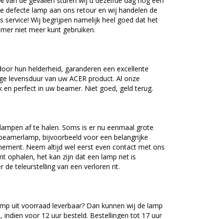
5% van de gevallen sturen wij u dezelfde dag nog een
e defecte lamp aan ons retour en wij handelen de
as service! Wij begrijpen namelijk heel goed dat het
amer niet meer kunt gebruiken.
oor hun helderheid, garanderen een excellente
nge levensduur van uw ACER product. Al onze
en perfect in uw beamer. Niet goed, geld terug.
lampen af te halen. Soms is er nu eenmaal grote
beamerlamp, bijvoorbeeld voor een belangrijke
nement. Neem altijd wel eerst even contact met ons
ophalen, het kan zijn dat een lamp net is
 de teleurstelling van een verloren rit.
mp uit voorraad leverbaar? Dan kunnen wij de lamp
 indien voor 12 uur besteld. Bestellingen tot 17 uur