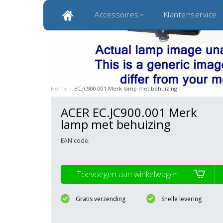
Accessoires
Klantenservice
Klantbeoordeling 9,0
Bekijk alle 1000+ review
Originele kwaliteitsproducten
20 
Home
/
EC.JC900.001 Merk lamp met behuizing
ACER EC.JC900.001 Merk
lamp met behuizing
EAN code:
Toevoegen aan winkelwagen
Gratis verzending
Snelle levering