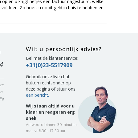
op en u krijgt netjes een factuur nagestuurd, welke
voldoen. Zo hoeft u nooit geld in huis te hebben en
Wilt u persoonlijk advies?
n
Bel met de klantenservice:
4
+31(0)23-5517909
Gebruik onze live chat
button rechtsonder op
ze
deze pagina of stuur ons
n.
een bericht.
le
Wij staan altijd voor u
klaar en reageren erg
snel!
Antwoord binnen 30 minuten.
ma - vr 8.30 - 17.30 uur