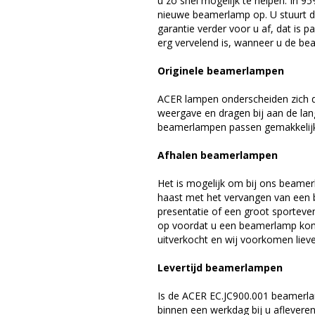
u zo snel mogelijk te helpen. In 9
nieuwe beamerlamp op. U stuurt d
garantie verder voor u af, dat is p
erg vervelend is, wanneer u de be
Originele beamerlampen
ACER lampen onderscheiden zich d
weergave en dragen bij aan de la
beamerlampen passen gemakkelijk 
Afhalen beamerlampen
Het is mogelijk om bij ons beamer
haast met het vervangen van een 
presentatie of een groot sporteve
op voordat u een beamerlamp komt 
uitverkocht en wij voorkomen liever
Levertijd beamerlampen
Is de ACER EC.JC900.001 beamerla
binnen een werkdag bij u afleveren,