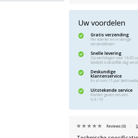
Uw voordelen
Gratis verzending
Per koerier en in stevige
verzenddozen
Snelle levering
Op werkdagen voor 16:30 u
besteld is dezelfde dag ver
Deskundige
klantenservice
En al ruim 15 jaar betrouwb
Uitstekende service
Klanten geven ons een
9,4 / 10
Reviews (0)
S
|
Technische specificati