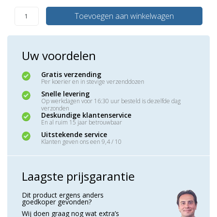
Toevoegen aan winkelwagen
Uw voordelen
Gratis verzending
Per koerier en in stevige verzenddozen
Snelle levering
Op werkdagen voor 16:30 uur besteld is dezelfde dag
verzonden
Deskundige klantenservice
En al ruim 15 jaar betrouwbaar
Uitstekende service
Klanten geven ons een 9,4 / 10
Laagste prijsgarantie
Dit product ergens anders
goedkoper gevonden?
Wij doen graag nog wat extra’s