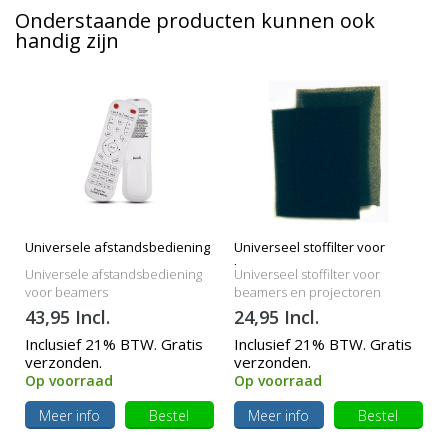
Onderstaande producten kunnen ook
handig zijn
Universele afstandsbediening
Universeel stoffilter voor
beamers
Universele afstandsbediening
Universeel stoffilter voor
voor beamers
beamers en projectoren
43,95 Incl.
24,95 Incl.
Inclusief 21% BTW. Gratis
Inclusief 21% BTW. Gratis
verzonden.
verzonden.
Op voorraad
Op voorraad
Meer info
Bestel
Meer info
Bestel