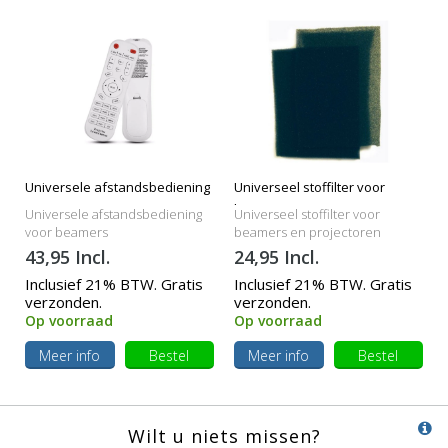
Universele afstandsbediening
Universeel stoffilter voor
beamers
Universele afstandsbediening
Universeel stoffilter voor
voor beamers
beamers en projectoren
43,95 Incl.
24,95 Incl.
Inclusief 21% BTW. Gratis
Inclusief 21% BTW. Gratis
verzonden.
verzonden.
Op voorraad
Op voorraad
Meer info
Bestel
Meer info
Bestel
Wilt u niets missen?