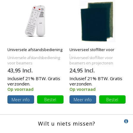
Universele afstandsbediening
Universeel stoffilter voor
beamers
Universele afstandsbediening
Universeel stoffilter voor
voor beamers
beamers en projectoren
43,95 Incl.
24,95 Incl.
Inclusief 21% BTW. Gratis
Inclusief 21% BTW. Gratis
verzonden.
verzonden.
Op voorraad
Op voorraad
Meer info
Bestel
Meer info
Bestel
Wilt u niets missen?