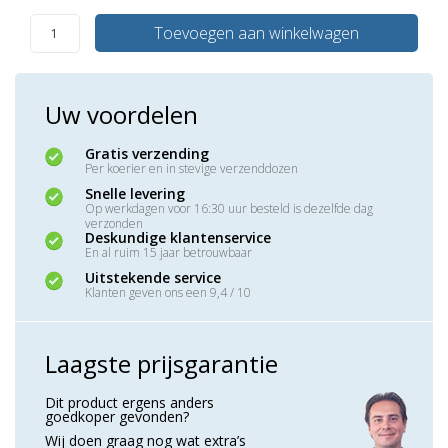
Toevoegen aan winkelwagen
Uw voordelen
Gratis verzending
Per koerier en in stevige verzenddozen
Snelle levering
Op werkdagen voor 16:30 uur besteld is dezelfde dag
verzonden
Deskundige klantenservice
En al ruim 15 jaar betrouwbaar
Uitstekende service
Klanten geven ons een 9,4 / 10
Laagste prijsgarantie
Dit product ergens anders
goedkoper gevonden?
Wij doen graag nog wat extra’s