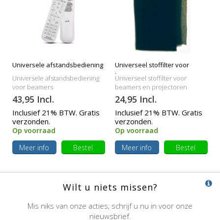
Universele afstandsbediening
Universeel stoffilter voor
beamers
Universele afstandsbediening
Universeel stoffilter voor
voor beamers
beamers en projectoren
43,95 Incl.
24,95 Incl.
Inclusief 21% BTW. Gratis
Inclusief 21% BTW. Gratis
verzonden.
verzonden.
Op voorraad
Op voorraad
Meer info
Bestel
Meer info
Bestel
Wilt u niets missen?
Mis niks van onze acties, schrijf u nu in voor onze
nieuwsbrief.