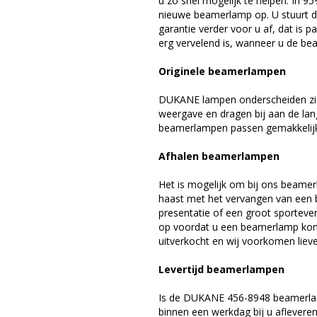
u zo snel mogelijk te helpen. In 9
nieuwe beamerlamp op. U stuurt d
garantie verder voor u af, dat is p
erg vervelend is, wanneer u de be
Originele beamerlampen
DUKANE lampen onderscheiden zich
weergave en dragen bij aan de la
beamerlampen passen gemakkelijk 
Afhalen beamerlampen
Het is mogelijk om bij ons beamer
haast met het vervangen van een 
presentatie of een groot sporteve
op voordat u een beamerlamp komt 
uitverkocht en wij voorkomen liever
Levertijd beamerlampen
Is de DUKANE 456-8948 beamerlam
binnen een werkdag bij u afleveren,