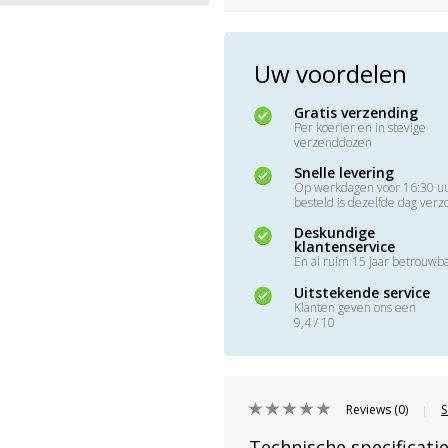
Uw voordelen
Gratis verzending
Per koerier en in stevige
verzenddozen
Snelle levering
Op werkdagen voor 16:30 u
besteld is dezelfde dag ver
Deskundige
klantenservice
En al ruim 15 jaar betrouwb
Uitstekende service
Klanten geven ons een
9,4 / 10
Reviews (0)
S
|
Technische specificati