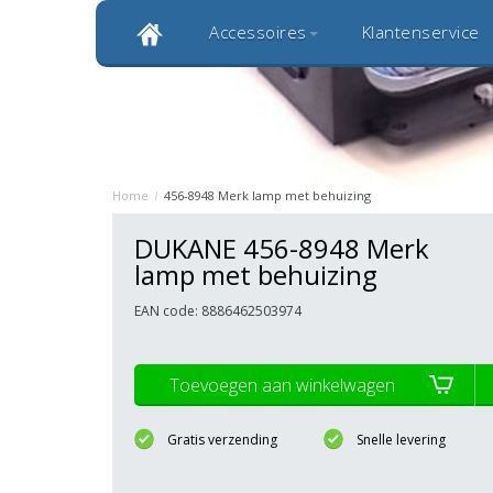
Accessoires
Klantenservice
Klantbeoordeling 9,0
Bekijk alle 1000+ review
Originele kwaliteitsproducten
20 
Home
/
456-8948 Merk lamp met behuizing
DUKANE 456-8948 Merk
lamp met behuizing
EAN code: 8886462503974
Toevoegen aan winkelwagen
Gratis verzending
Snelle levering