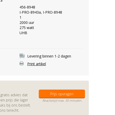
456-8948
I-PRO-8943a, I-PRO-8948
1
2000 uur
275 watt
UHB
Levering binnen 1-2 dagen
Print artikel
Prijs opvragen
gratis advies dat
en prijs die lager
Reactietijd max. 30 minuten
s bij ons bestelt.
 ons terecht.