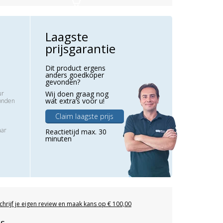
Laagste
prijsgarantie
Dit product ergens
anders goedkoper
gevonden?
ur
Wij doen graag nog
wat extra’s voor u!
zonden
Claim laagste prijs
aar
Reactietijd max. 30
minuten
chrijf je eigen review en maak kans op € 100,00
es