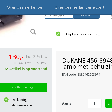
Over beamerlampen
Over beamerlampenexpert
Zoeken
s
jaar betrouwbaar en ervaren
Altijd gratis verzending
130,-
Incl. 21% btw
DUKANE 456-894
107,44
Excl. 21% btw
lamp met behuizi
Artikel is op voorraad
EAN code: 8886462503974
Gratis thuisbezorgd
Deskundige
Toe
Aantal:
klantenservice