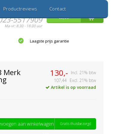
Inloggen
Nieuwe Klant
Productreviews
Contact
Hulp nodig?
0
€0,00
023-5517909
Ma-vr: 8.30 - 18.00 uur
Laagste prijs garantie
8 Merk
130,-
Incl. 21% btw
ng
107,44
Excl. 21% btw
Artikel is op voorraad
voegen aan winkelwagen
Gratis thuisbezorgd