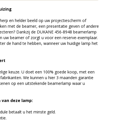
uizing
erp en helder beeld op uw projectiescherm of
ijken met de beamer, een presentatie geven of andere
jecteren? Dankzij de DUKANE 456-8948 beamerlamp
an uw beamer of zorgt u voor een reserve-exemplaar.
chter de hand te hebben, wanneer uw huidige lamp het
ert
elige keuze. U doet een 100% goede koop, met een
 fabrikanten. We kunnen u hier 3 maanden garantie
ekenen op een uitstekende beamerlamp waar u
n van deze lamp:
ule betaalt u het minste geld.
tie.