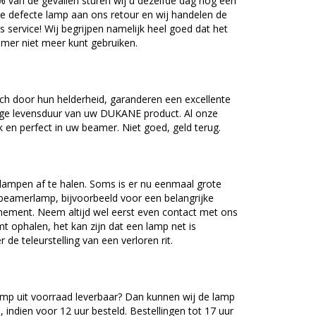
5% van de gevallen sturen wij u dezelfde dag nog een
e defecte lamp aan ons retour en wij handelen de
as service! Wij begrijpen namelijk heel goed dat het
amer niet meer kunt gebruiken.
 door hun helderheid, garanderen een excellente
nge levensduur van uw DUKANE product. Al onze
en perfect in uw beamer. Niet goed, geld terug.
lampen af te halen. Soms is er nu eenmaal grote
beamerlamp, bijvoorbeeld voor een belangrijke
nement. Neem altijd wel eerst even contact met ons
ophalen, het kan zijn dat een lamp net is
 de teleurstelling van een verloren rit.
p uit voorraad leverbaar? Dan kunnen wij de lamp
 indien voor 12 uur besteld. Bestellingen tot 17 uur