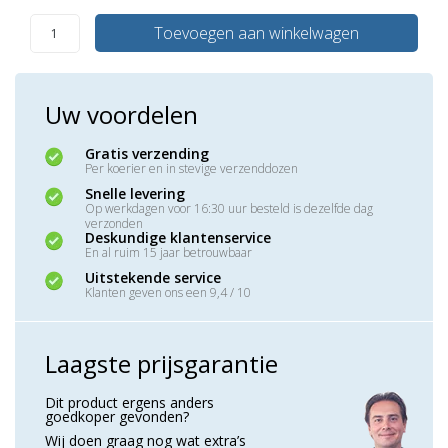
Toevoegen aan winkelwagen
Uw voordelen
Gratis verzending
Per koerier en in stevige verzenddozen
Snelle levering
Op werkdagen voor 16:30 uur besteld is dezelfde dag
verzonden
Deskundige klantenservice
En al ruim 15 jaar betrouwbaar
Uitstekende service
Klanten geven ons een 9,4 / 10
Laagste prijsgarantie
Dit product ergens anders
goedkoper gevonden?
Wij doen graag nog wat extra’s