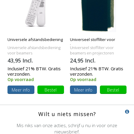
Universele afstandsbediening
Universeel stoffilter voor
beamers
Universele afstandsbediening
Universeel stoffilter voor
voor beamers
beamers en projectoren
43,95 Incl.
24,95 Incl.
Inclusief 21% BTW. Gratis
Inclusief 21% BTW. Gratis
verzonden.
verzonden.
Op voorraad
Op voorraad
Meer info
Bestel
Meer info
Bestel
Wilt u niets missen?
Mis niks van onze acties, schrijf u nu in voor onze
nieuwsbrief.