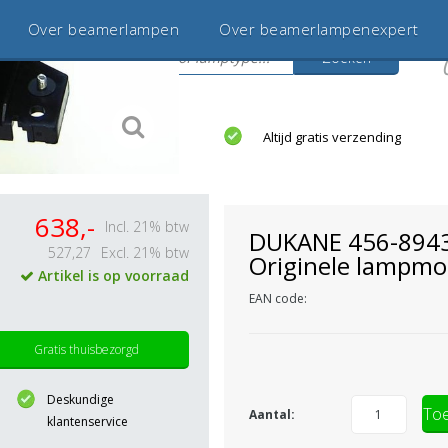
Over beamerlampen
Over beamerlampenexpert
Zoeken
s
jaar betrouwbaar en ervaren
Altijd gratis verzending
638,-
Incl. 21% btw
DUKANE 456-894
527,27
Excl. 21% btw
Originele lampmo
Artikel is op voorraad
EAN code:
Gratis thuisbezorgd
Deskundige
Toe
Aantal:
klantenservice