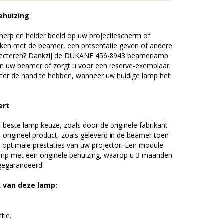
ehuizing
erp en helder beeld op uw projectiescherm of
ijken met de beamer, een presentatie geven of andere
jecteren? Dankzij de DUKANE 456-8943 beamerlamp
an uw beamer of zorgt u voor een reserve-exemplaar.
chter de hand te hebben, wanneer uw huidige lamp het
ert
beste lamp keuze, zoals door de originele fabrikant
origineel product, zoals geleverd in de beamer toen
r optimale prestaties van uw projector. Een module
amp met een originele behuizing, waarop u 3 maanden
 gegarandeerd.
n van deze lamp:
tie.