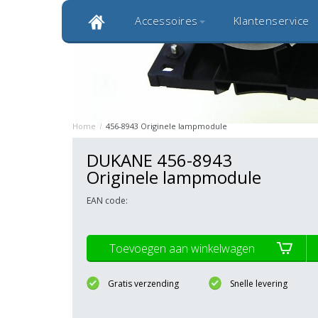
Accessoires
Klantenservice
Klantbeoordeling 9,0
Bekijk alle 1000+ review
Originele kwaliteitsproducten
20 
Home
/
456-8943 Originele lampmodule
DUKANE 456-8943
Originele lampmodule
EAN code:
Toevoegen aan winkelwagen
Gratis verzending
Snelle levering