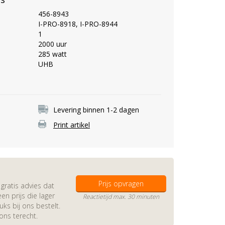
456-8943
I-PRO-8918, I-PRO-8944
1
2000 uur
285 watt
UHB
Levering binnen 1-2 dagen
Print artikel
Prijs opvragen
gratis advies dat
en prijs die lager
Reactietijd max. 30 minuten
s bij ons bestelt.
 ons terecht.