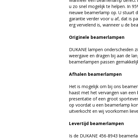
Wanneer een beamerlamp defect ra
u zo snel mogelijk te helpen. In 9
nieuwe beamerlamp op. U stuurt d
garantie verder voor u af, dat is p
erg vervelend is, wanneer u de be
Originele beamerlampen
DUKANE lampen onderscheiden zich
weergave en dragen bij aan de la
beamerlampen passen gemakkelijk 
Afhalen beamerlampen
Het is mogelijk om bij ons beamer
haast met het vervangen van een 
presentatie of een groot sporteve
op voordat u een beamerlamp komt 
uitverkocht en wij voorkomen liever
Levertijd beamerlampen
Is de DUKANE 456-8943 beamerlam