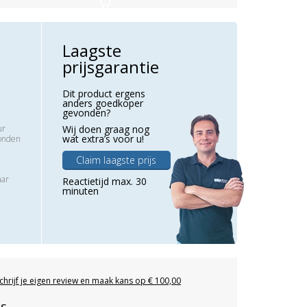
Laagste
prijsgarantie
Dit product ergens
anders goedkoper
gevonden?
ur
Wij doen graag nog
wat extra’s voor u!
zonden
Claim laagste prijs
aar
Reactietijd max. 30
minuten
chrijf je eigen review en maak kans op € 100,00
es