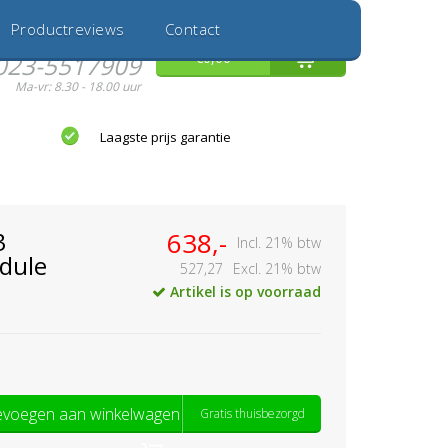
Inloggen
Nieuwe Klant
Productreviews
Contact
Hulp nodig?
0
€0,00
023-5517909
Ma-vr: 8.30 - 18.00 uur
Laagste prijs garantie
3
638,-
Incl. 21% btw
dule
527,27
Excl. 21% btw
Artikel is op voorraad
voegen aan winkelwagen
Gratis thuisbezorgd