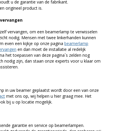
udt u de garantie van de fabrikant.
n origineel product is.
 vervangen
zelf vervangen, om een beamerlamp te verwisselen
nzicht nodig. Mensen met twee linkerhanden kunnen
em even een kijkje op onze pagina
beamerlamp
ervangen
en dan moet de installatie al redelijk
n na het toepassen van deze pagina´s zelden nog
h nodig zijn, dan staan onze experts voor u klaar om
assisteren.
lamp in uw beamer geplaatst wordt door een van onze
act
met ons op, wij helpen u hier graag mee. Het
k bij u op locatie mogelijk.
kende garantie en service op beamerlampen.