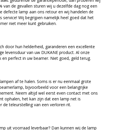
akt gedurende de garantieperiode, dan proberen wij
5% van de gevallen sturen wij u dezelfde dag nog een
e defecte lamp aan ons retour en wij handelen de
as service! Wij begrijpen namelijk heel goed dat het
amer niet meer kunt gebruiken.
 door hun helderheid, garanderen een excellente
nge levensduur van uw DUKANE product. Al onze
en perfect in uw beamer. Niet goed, geld terug.
lampen af te halen. Soms is er nu eenmaal grote
beamerlamp, bijvoorbeeld voor een belangrijke
nement. Neem altijd wel eerst even contact met ons
ophalen, het kan zijn dat een lamp net is
 de teleurstelling van een verloren rit.
p uit voorraad leverbaar? Dan kunnen wij de lamp