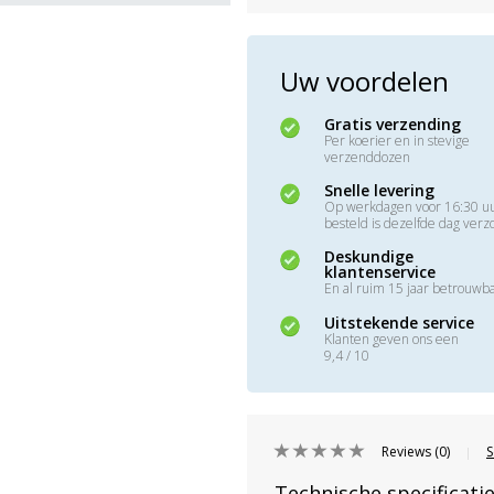
Uw voordelen
Gratis verzending
Per koerier en in stevige
verzenddozen
Snelle levering
Op werkdagen voor 16:30 u
besteld is dezelfde dag ver
Deskundige
klantenservice
En al ruim 15 jaar betrouwb
Uitstekende service
Klanten geven ons een
9,4 / 10
Reviews (0)
S
|
Technische specificati