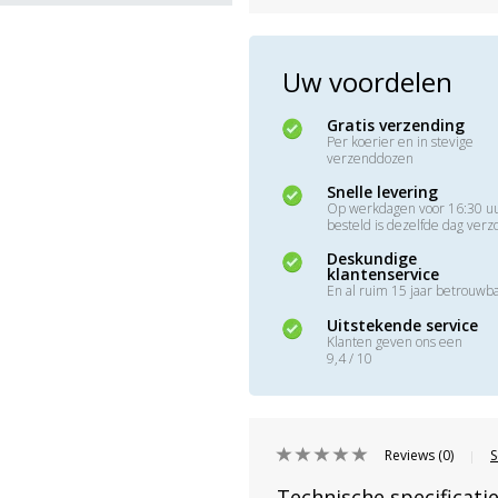
Uw voordelen
Gratis verzending
Per koerier en in stevige
verzenddozen
Snelle levering
Op werkdagen voor 16:30 u
besteld is dezelfde dag ver
Deskundige
klantenservice
En al ruim 15 jaar betrouwb
Uitstekende service
Klanten geven ons een
9,4 / 10
Reviews (0)
S
|
Technische specificati