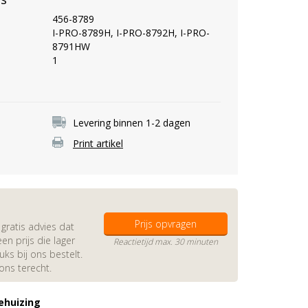
456-8789
I-PRO-8789H, I-PRO-8792H, I-PRO-
8791HW
1
Levering binnen 1-2 dagen
Print artikel
Prijs opvragen
gratis advies dat
en prijs die lager
Reactietijd max. 30 minuten
s bij ons bestelt.
 ons terecht.
ehuizing