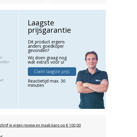
Laagste
prijsgarantie
Dit product ergens
anders goedkoper
gevonden?
ur
Wij doen graag nog
wat extra’s voor u!
zonden
Claim laagste prijs
aar
Reactietijd max. 30
minuten
chrijf je eigen review en maak kans op € 100,00
es