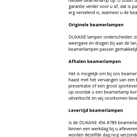
nieuwe beamerlamp op. U stuurt d
garantie verder voor u af, dat is p
erg vervelend is, wanneer u de be
Originele beamerlampen
DUKANE lampen onderscheiden zich
weergave en dragen bij aan de la
beamerlampen passen gemakkelijk 
Afhalen beamerlampen
Het is mogelijk om bij ons beamer
haast met het vervangen van een 
presentatie of een groot sporteve
op voordat u een beamerlamp komt 
uitverkocht en wij voorkomen liever
Levertijd beamerlampen
Is de DUKANE 456-8789 beamerlam
binnen een werkdag bij u afleveren,
worden dezelfde dag nog verzonde