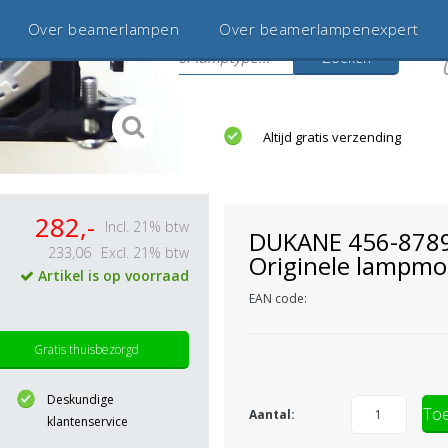
Over beamerlampen
Over beamerlampenexpert
Zoeken
s
jaar betrouwbaar en ervaren
Altijd gratis verzending
282,-
Incl. 21% btw
DUKANE 456-878
233,06
Excl. 21% btw
Originele lampmo
Artikel is op voorraad
EAN code:
Gratis thuisbezorgd
Deskundige
Toe
Aantal:
klantenservice