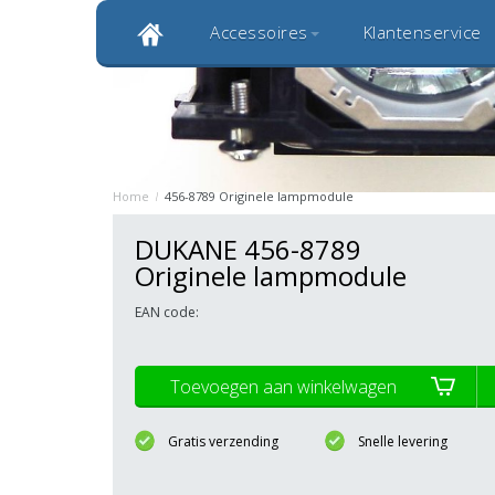
Accessoires
Klantenservice
Klantbeoordeling 9,0
Bekijk alle 1000+ review
Originele kwaliteitsproducten
20 
Home
/
456-8789 Originele lampmodule
DUKANE 456-8789
Originele lampmodule
EAN code:
Toevoegen aan winkelwagen
Gratis verzending
Snelle levering