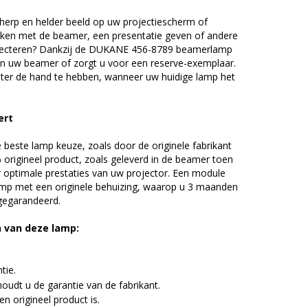
erp en helder beeld op uw projectiescherm of
ijken met de beamer, een presentatie geven of andere
jecteren? Dankzij de DUKANE 456-8789 beamerlamp
an uw beamer of zorgt u voor een reserve-exemplaar.
chter de hand te hebben, wanneer uw huidige lamp het
ert
beste lamp keuze, zoals door de originele fabrikant
origineel product, zoals geleverd in de beamer toen
r optimale prestaties van uw projector. Een module
amp met een originele behuizing, waarop u 3 maanden
 gegarandeerd.
n van deze lamp:
tie.
udt u de garantie van de fabrikant.
n origineel product is.