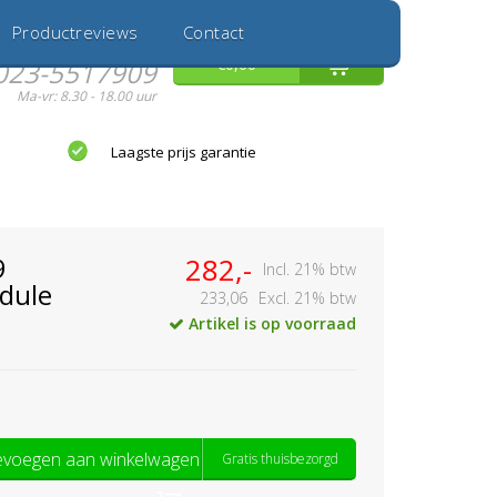
Inloggen
Nieuwe Klant
Productreviews
Contact
Hulp nodig?
0
€0,00
023-5517909
Ma-vr: 8.30 - 18.00 uur
Laagste prijs garantie
9
282,-
Incl. 21% btw
dule
233,06
Excl. 21% btw
Artikel is op voorraad
voegen aan winkelwagen
Gratis thuisbezorgd