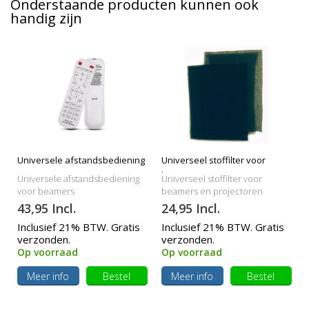
Onderstaande producten kunnen ook
handig zijn
Universele afstandsbediening
Universeel stoffilter voor
beamers
Universele afstandsbediening
Universeel stoffilter voor
voor beamers
beamers en projectoren
43,95 Incl.
24,95 Incl.
Inclusief 21% BTW. Gratis
Inclusief 21% BTW. Gratis
verzonden.
verzonden.
Op voorraad
Op voorraad
Meer info
Bestel
Meer info
Bestel