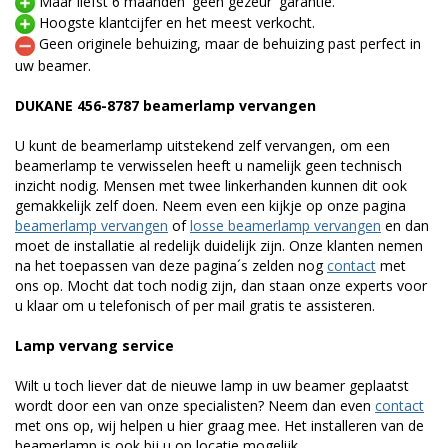
Maar liefst 6 maanden 'geen gezeur' garantie.
Hoogste klantcijfer en het meest verkocht.
Geen originele behuizing, maar de behuizing past perfect in
uw beamer.
DUKANE 456-8787 beamerlamp vervangen
U kunt de beamerlamp uitstekend zelf vervangen, om een
beamerlamp te verwisselen heeft u namelijk geen technisch
inzicht nodig. Mensen met twee linkerhanden kunnen dit ook
gemakkelijk zelf doen. Neem even een kijkje op onze pagina
beamerlamp vervangen
of
losse beamerlamp vervangen
en dan
moet de installatie al redelijk duidelijk zijn. Onze klanten nemen
na het toepassen van deze pagina´s zelden nog
contact
met
ons op. Mocht dat toch nodig zijn, dan staan onze experts voor
u klaar om u telefonisch of per mail gratis te assisteren.
Lamp vervang service
Wilt u toch liever dat de nieuwe lamp in uw beamer geplaatst
wordt door een van onze specialisten? Neem dan even
contact
met ons op, wij helpen u hier graag mee. Het installeren van de
beamerlamp is ook bij u op locatie mogelijk.