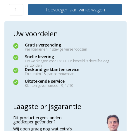
Toevoegen aan winkelwagen
Uw voordelen
Gratis verzending
Per koerier en in stevige verzenddozen
Snelle levering
Op werkdagen voor 16:30 uur besteld is dezelfde dag
verzonden
Deskundige klantenservice
En al ruim 15 jaar betrouwbaar
Uitstekende service
Klanten geven ons een 9,4 / 10
Laagste prijsgarantie
Dit product ergens anders
goedkoper gevonden?
Wij doen graag nog wat extra’s