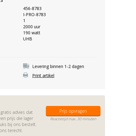
456-8783
I-PRO-8783
1
2000 uur
190 watt
UHB
Levering binnen 1-2 dagen
Print artikel
Prijs opvragen
gratis advies dat
en prijs die lager
Reactietijd max. 30 minuten
s bij ons bestelt.
 ons terecht.