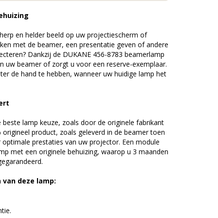
ehuizing
erp en helder beeld op uw projectiescherm of
ijken met de beamer, een presentatie geven of andere
jecteren? Dankzij de DUKANE 456-8783 beamerlamp
an uw beamer of zorgt u voor een reserve-exemplaar.
chter de hand te hebben, wanneer uw huidige lamp het
ert
beste lamp keuze, zoals door de originele fabrikant
origineel product, zoals geleverd in de beamer toen
r optimale prestaties van uw projector. Een module
amp met een originele behuizing, waarop u 3 maanden
 gegarandeerd.
n van deze lamp:
tie.