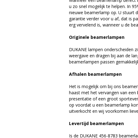
Wanneer een beamerlamp defect ra
u zo snel mogelijk te helpen. In 9
nieuwe beamerlamp op. U stuurt d
garantie verder voor u af, dat is p
erg vervelend is, wanneer u de be
Originele beamerlampen
DUKANE lampen onderscheiden zich
weergave en dragen bij aan de la
beamerlampen passen gemakkelijk 
Afhalen beamerlampen
Het is mogelijk om bij ons beamer
haast met het vervangen van een 
presentatie of een groot sporteve
op voordat u een beamerlamp komt 
uitverkocht en wij voorkomen liever
Levertijd beamerlampen
Is de DUKANE 456-8783 beamerlam