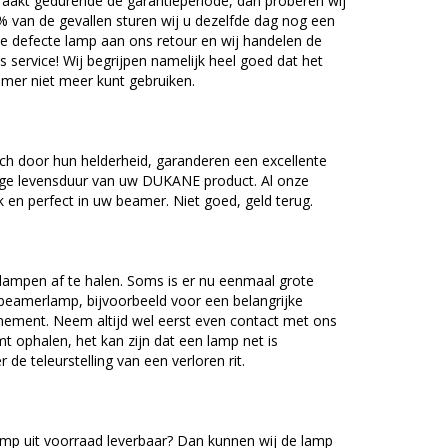
akt gedurende de garantieperiode, dan proberen wij
5% van de gevallen sturen wij u dezelfde dag nog een
e defecte lamp aan ons retour en wij handelen de
as service! Wij begrijpen namelijk heel goed dat het
amer niet meer kunt gebruiken.
 door hun helderheid, garanderen een excellente
nge levensduur van uw DUKANE product. Al onze
en perfect in uw beamer. Niet goed, geld terug.
lampen af te halen. Soms is er nu eenmaal grote
beamerlamp, bijvoorbeeld voor een belangrijke
nement. Neem altijd wel eerst even contact met ons
ophalen, het kan zijn dat een lamp net is
 de teleurstelling van een verloren rit.
p uit voorraad leverbaar? Dan kunnen wij de lamp