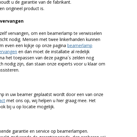
udt u de garantie van de fabrikant.
n origineel product is.
 vervangen
zelf vervangen, om een beamerlamp te verwisselen
nzicht nodig. Mensen met twee linkerhanden kunnen
em even een kijkje op onze pagina
beamerlamp
ervangen
en dan moet de installatie al redelijk
n na het toepassen van deze pagina´s zelden nog
h nodig zijn, dan staan onze experts voor u klaar om
assisteren.
lamp in uw beamer geplaatst wordt door een van onze
act
met ons op, wij helpen u hier graag mee. Het
k bij u op locatie mogelijk.
kende garantie en service op beamerlampen.