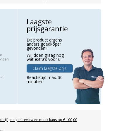
Laagste
prijsgarantie
Dit product ergens
anders goedkoper
gevonden?
ur
Wij doen graag nog
wat extra’s voor u!
zonden
Claim laagste prijs
aar
Reactietijd max. 30
minuten
chrijf je eigen review en maak kans op € 100,00
es