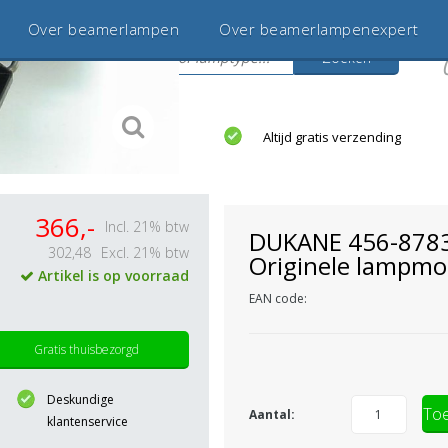
Over beamerlampen
Over beamerlampenexpert
Zoeken
s
jaar betrouwbaar en ervaren
Altijd gratis verzending
366,-
Incl. 21% btw
DUKANE 456-878
302,48
Excl. 21% btw
Originele lampmo
Artikel is op voorraad
EAN code:
Gratis thuisbezorgd
Deskundige
Toe
Aantal:
klantenservice