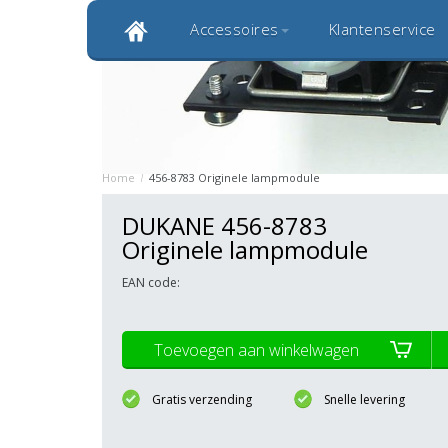
Accessoires
Klantenservice
Klantbeoordeling 9,0
Bekijk alle 1000+ review
Originele kwaliteitsproducten
20 
Home
/
456-8783 Originele lampmodule
DUKANE 456-8783
Originele lampmodule
EAN code:
Toevoegen aan winkelwagen
Gratis verzending
Snelle levering