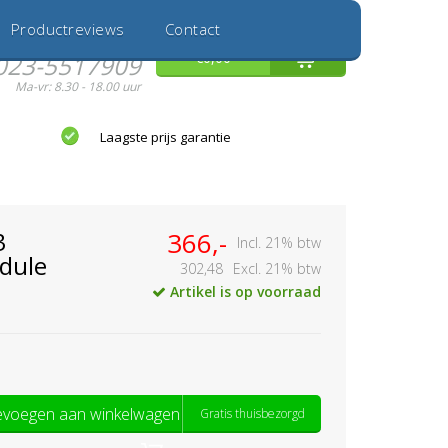
Inloggen
Nieuwe Klant
Productreviews
Contact
Hulp nodig?
0
€0,00
023-5517909
Ma-vr: 8.30 - 18.00 uur
Laagste prijs garantie
3
366,-
Incl. 21% btw
dule
302,48
Excl. 21% btw
Artikel is op voorraad
voegen aan winkelwagen
Gratis thuisbezorgd