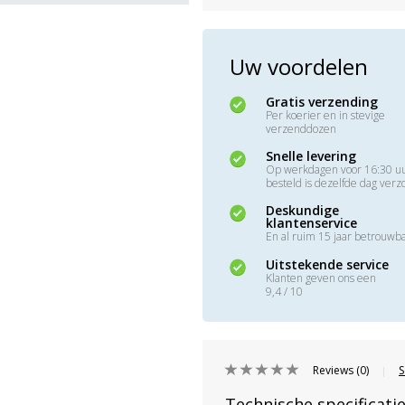
Uw voordelen
Gratis verzending
Per koerier en in stevige
verzenddozen
Snelle levering
Op werkdagen voor 16:30 u
besteld is dezelfde dag ver
Deskundige
klantenservice
En al ruim 15 jaar betrouwb
Uitstekende service
Klanten geven ons een
9,4 / 10
Reviews (0)
S
|
Technische specificati