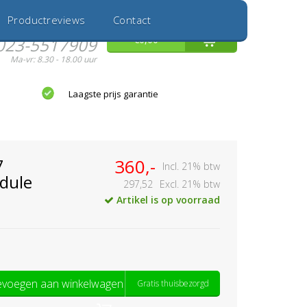
Inloggen
Nieuwe Klant
Productreviews
Contact
Hulp nodig?
0
€0,00
023-5517909
Ma-vr: 8.30 - 18.00 uur
Laagste prijs garantie
7
360,-
Incl. 21% btw
dule
297,52
Excl. 21% btw
Artikel is op voorraad
voegen aan winkelwagen
Gratis thuisbezorgd