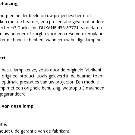
ehuizing
erp en helder beeld op uw projectiescherm of
ijken met de beamer, een presentatie geven of andere
jecteren? Dankzij de DUKANE 456-8777 beamerlamp
an uw beamer of zorgt u voor een reserve-exemplaar.
chter de hand te hebben, wanneer uw huidige lamp het
ert
beste lamp keuze, zoals door de originele fabrikant
origineel product, zoals geleverd in de beamer toen
r optimale prestaties van uw projector. Een module
amp met een originele behuizing, waarop u 3 maanden
 gegarandeerd.
n van deze lamp:
tie.
udt u de garantie van de fabrikant.