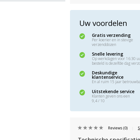
Uw voordelen
Gratis verzending
Per koerier en in stevige
verzenddozen
Snelle levering
Op werkdagen voor 16:30 u
besteld is dezelfde dag ver
Deskundige
klantenservice
En al ruim 15 jaar betrouwb
Uitstekende service
Klanten geven ons een
9,4 / 10
Reviews (0)
S
|
Technische specificati