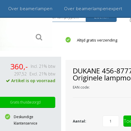
Over beamerlampen
Over beamerlampenexpert
Zoeken
s
jaar betrouwbaar en ervaren
Altijd gratis verzending
360,-
Incl. 21% btw
DUKANE 456-877
297,52
Excl. 21% btw
Originele lampmo
Artikel is op voorraad
EAN code:
Gratis thuisbezorgd
Deskundige
Toe
Aantal:
klantenservice