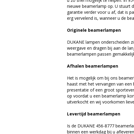
u zo snel mogelijk te helpen. In 9
nieuwe beamerlamp op. U stuurt d
garantie verder voor u af, dat is p
erg vervelend is, wanneer u de be
Originele beamerlampen
DUKANE lampen onderscheiden zich
weergave en dragen bij aan de la
beamerlampen passen gemakkelijk 
Afhalen beamerlampen
Het is mogelijk om bij ons beamer
haast met het vervangen van een 
presentatie of een groot sporteve
op voordat u een beamerlamp komt 
uitverkocht en wij voorkomen liever
Levertijd beamerlampen
Is de DUKANE 456-8777 beamerlam
binnen een werkdag bij u afleveren,