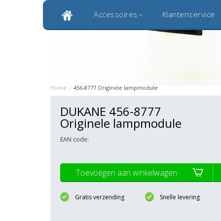
Accessoires
Klantenservice
Klantbeoordeling 9,0
Bekijk alle 1000+ review
Originele kwaliteitsproducten
20 
Home
/
456-8777 Originele lampmodule
DUKANE 456-8777
Originele lampmodule
EAN code:
Toevoegen aan winkelwagen
Gratis verzending
Snelle levering