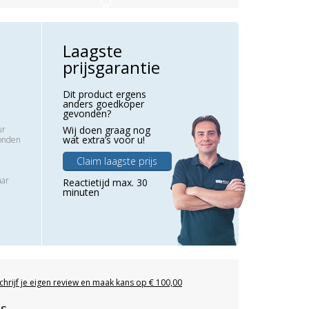
Laagste
prijsgarantie
Dit product ergens
anders goedkoper
gevonden?
ur
Wij doen graag nog
wat extra’s voor u!
zonden
Claim laagste prijs
aar
Reactietijd max. 30
minuten
chrijf je eigen review en maak kans op € 100,00
es