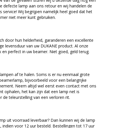
5% van de gevallen sturen wij u dezelfde dag nog een
e defecte lamp aan ons retour en wij handelen de
as service! Wij begrijpen namelijk heel goed dat het
amer niet meer kunt gebruiken.
 door hun helderheid, garanderen een excellente
nge levensduur van uw DUKANE product. Al onze
en perfect in uw beamer. Niet goed, geld terug.
lampen af te halen. Soms is er nu eenmaal grote
beamerlamp, bijvoorbeeld voor een belangrijke
nement. Neem altijd wel eerst even contact met ons
ophalen, het kan zijn dat een lamp net is
 de teleurstelling van een verloren rit.
p uit voorraad leverbaar? Dan kunnen wij de lamp
 indien voor 12 uur besteld. Bestellingen tot 17 uur