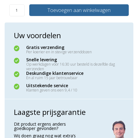
Toevoegen aan winkelwagen
Uw voordelen
Gratis verzending
Per koerier en in stevige verzenddozen
Snelle levering
Op werkdagen voor 16:30 uur besteld is dezelfde dag
verzonden
Deskundige klantenservice
En al ruim 15 jaar betrouwbaar
Uitstekende service
Klanten geven ons een 9,4 / 10
Laagste prijsgarantie
Dit product ergens anders
goedkoper gevonden?
Wij doen graag nog wat extra’s