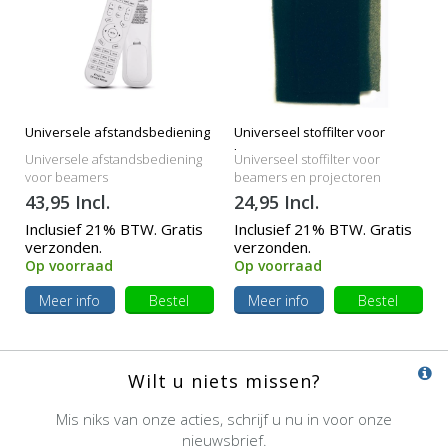
Universele afstandsbediening
Universeel stoffilter voor
beamers
Universele afstandsbediening
Universeel stoffilter voor
voor beamers
beamers en projectoren
43,95 Incl.
24,95 Incl.
Inclusief 21% BTW. Gratis
Inclusief 21% BTW. Gratis
verzonden.
verzonden.
Op voorraad
Op voorraad
Meer info
Bestel
Meer info
Bestel
Wilt u niets missen?
Mis niks van onze acties, schrijf u nu in voor onze
nieuwsbrief.