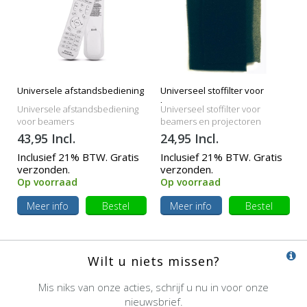
Universele afstandsbediening
Universeel stoffilter voor
beamers
Universele afstandsbediening
Universeel stoffilter voor
voor beamers
beamers en projectoren
43,95 Incl.
24,95 Incl.
Inclusief 21% BTW. Gratis
Inclusief 21% BTW. Gratis
verzonden.
verzonden.
Op voorraad
Op voorraad
Meer info
Bestel
Meer info
Bestel
Wilt u niets missen?
Mis niks van onze acties, schrijf u nu in voor onze
nieuwsbrief.