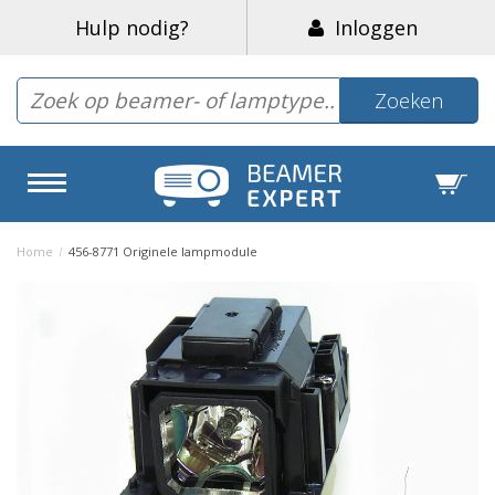
Hulp nodig?
Inloggen
Zoeken
Home
/
456-8771 Originele lampmodule