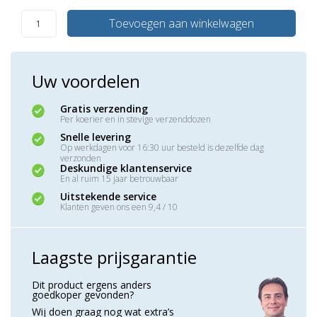
Toevoegen aan winkelwagen
Uw voordelen
Gratis verzending
Per koerier en in stevige verzenddozen
Snelle levering
Op werkdagen voor 16:30 uur besteld is dezelfde dag
verzonden
Deskundige klantenservice
En al ruim 15 jaar betrouwbaar
Uitstekende service
Klanten geven ons een 9,4 / 10
Laagste prijsgarantie
Dit product ergens anders
goedkoper gevonden?
Wij doen graag nog wat extra’s