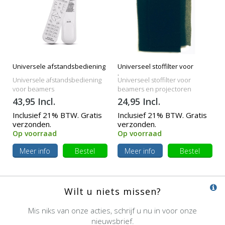
Universele afstandsbediening
Universeel stoffilter voor
beamers
Universele afstandsbediening
Universeel stoffilter voor
voor beamers
beamers en projectoren
43,95 Incl.
24,95 Incl.
Inclusief 21% BTW. Gratis
Inclusief 21% BTW. Gratis
verzonden.
verzonden.
Op voorraad
Op voorraad
Meer info
Bestel
Meer info
Bestel
Wilt u niets missen?
Mis niks van onze acties, schrijf u nu in voor onze
nieuwsbrief.