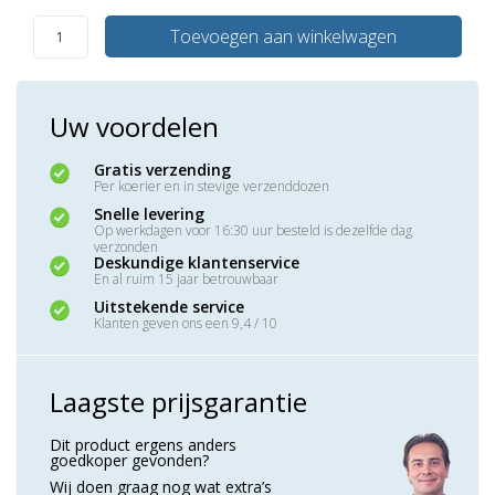
Toevoegen aan winkelwagen
Uw voordelen
Gratis verzending
Per koerier en in stevige verzenddozen
Snelle levering
Op werkdagen voor 16:30 uur besteld is dezelfde dag
verzonden
Deskundige klantenservice
En al ruim 15 jaar betrouwbaar
Uitstekende service
Klanten geven ons een 9,4 / 10
Laagste prijsgarantie
Dit product ergens anders
goedkoper gevonden?
Wij doen graag nog wat extra’s