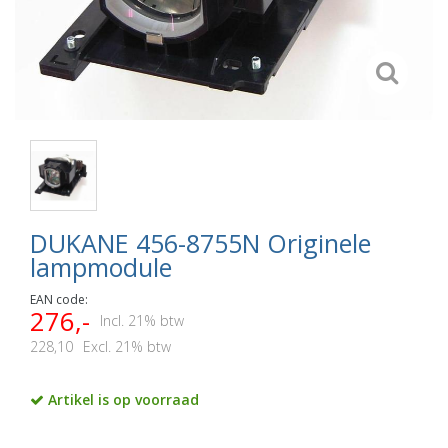
DUKANE 456-8755N Originele
lampmodule
EAN code:
276,-
Incl. 21% btw
228,10
Excl. 21% btw
Artikel is op voorraad