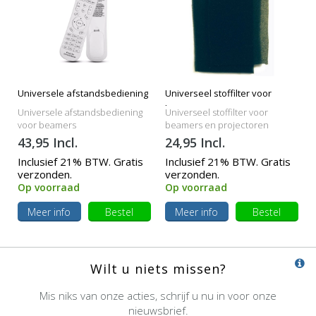
Universele afstandsbediening
Universeel stoffilter voor
beamers
Universele afstandsbediening
Universeel stoffilter voor
voor beamers
beamers en projectoren
43,95 Incl.
24,95 Incl.
Inclusief 21% BTW. Gratis
Inclusief 21% BTW. Gratis
verzonden.
verzonden.
Op voorraad
Op voorraad
Meer info
Bestel
Meer info
Bestel
Wilt u niets missen?
Mis niks van onze acties, schrijf u nu in voor onze
nieuwsbrief.