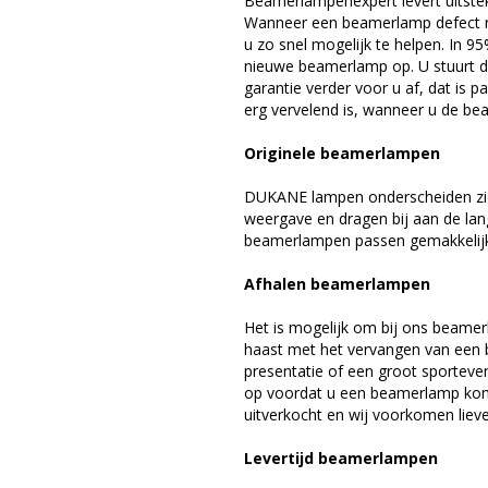
Beamerlampenexpert levert uitste
Wanneer een beamerlamp defect ra
u zo snel mogelijk te helpen. In 9
nieuwe beamerlamp op. U stuurt d
garantie verder voor u af, dat is p
erg vervelend is, wanneer u de be
Originele beamerlampen
DUKANE lampen onderscheiden zich
weergave en dragen bij aan de la
beamerlampen passen gemakkelijk 
Afhalen beamerlampen
Het is mogelijk om bij ons beamer
haast met het vervangen van een 
presentatie of een groot sporteve
op voordat u een beamerlamp komt 
uitverkocht en wij voorkomen liever
Levertijd beamerlampen