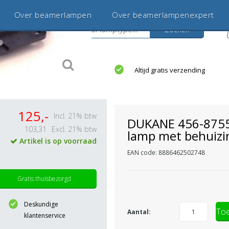
Over beamerlampen
Over beamerlampenexpert
Zoeken
s
jaar betrouwbaar en ervaren
Altijd gratis verzending
125,-
Incl. 21% btw
DUKANE 456-875
103,31
Excl. 21% btw
lamp met behuizi
Artikel is op voorraad
EAN code: 8886462502748
Gratis thuisbezorgd
Deskundige
Toe
Aantal:
klantenservice