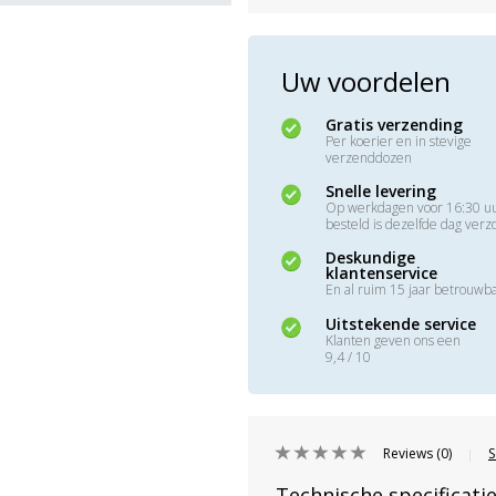
Uw voordelen
Gratis verzending
Per koerier en in stevige
verzenddozen
Snelle levering
Op werkdagen voor 16:30 u
besteld is dezelfde dag ver
Deskundige
klantenservice
En al ruim 15 jaar betrouwb
Uitstekende service
Klanten geven ons een
9,4 / 10
Reviews (0)
S
|
Technische specificati