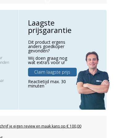
Laagste
prijsgarantie
Dit product ergens
anders goedkoper
gevonden?
ur
Wij doen graag nog
wat extra’s voor u!
zonden
Claim laagste prijs
aar
Reactietijd max. 30
minuten
chrijf je eigen review en maak kans op € 100,00
es