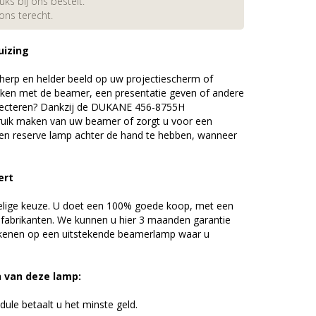
s bij ons bestelt.
 ons terecht.
uizing
erp en helder beeld op uw projectiescherm of
ijken met de beamer, een presentatie geven of andere
jecteren? Dankzij de DUKANE 456-8755H
uik maken van uw beamer of zorgt u voor een
 een reserve lamp achter de hand te hebben, wanneer
ert
elige keuze. U doet een 100% goede koop, met een
 fabrikanten. We kunnen u hier 3 maanden garantie
ekenen op een uitstekende beamerlamp waar u
n van deze lamp:
ule betaalt u het minste geld.