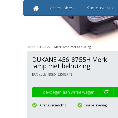
Accessoires
Klantenservice
Klantbeoordeling 9,0
Bekijk alle 1000+ review
Originele kwaliteitsproducten
20 
Home
/
456-8755H Merk lamp met behuizing
DUKANE 456-8755H Merk
lamp met behuizing
EAN code: 8886462502748
Toevoegen aan winkelwagen
Gratis verzending
Snelle levering