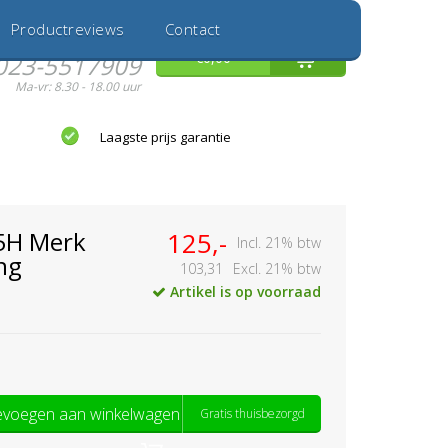
Inloggen
Nieuwe Klant
Productreviews
Contact
Hulp nodig?
0
€0,00
023-5517909
Ma-vr: 8.30 - 18.00 uur
Laagste prijs garantie
5H Merk
125,-
Incl. 21% btw
ng
103,31
Excl. 21% btw
Artikel is op voorraad
voegen aan winkelwagen
Gratis thuisbezorgd