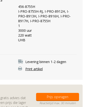
456-8755H
I-PRO-8755H-RJ, I-PRO-8912H, I-
PRO-8913H, I-PRO-8916H, I-PRO-
8917H, I-PRO-8755H
1
3000 uur
220 watt
UHB
Levering binnen 1-2 dagen
Print artikel
Prijs opvragen
gratis advies dat
en prijs die lager
Reactietijd max. 30 minuten