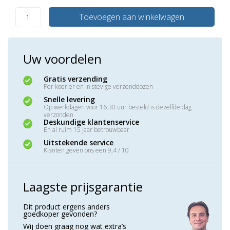
Toevoegen aan winkelwagen
Uw voordelen
Gratis verzending
Per koerier en in stevige verzenddozen
Snelle levering
Op werkdagen voor 16:30 uur besteld is dezelfde dag
verzonden
Deskundige klantenservice
En al ruim 15 jaar betrouwbaar
Uitstekende service
Klanten geven ons een 9,4 / 10
Laagste prijsgarantie
Dit product ergens anders
goedkoper gevonden?
Wij doen graag nog wat extra’s