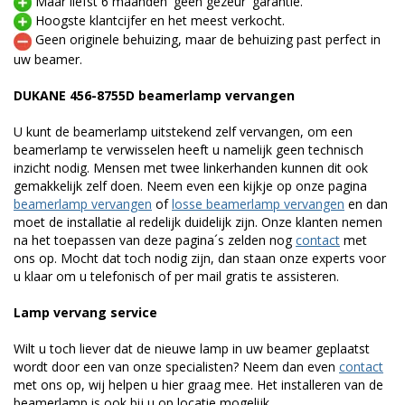
Maar liefst 6 maanden 'geen gezeur' garantie.
Hoogste klantcijfer en het meest verkocht.
Geen originele behuizing, maar de behuizing past perfect in
uw beamer.
DUKANE 456-8755D beamerlamp vervangen
U kunt de beamerlamp uitstekend zelf vervangen, om een
beamerlamp te verwisselen heeft u namelijk geen technisch
inzicht nodig. Mensen met twee linkerhanden kunnen dit ook
gemakkelijk zelf doen. Neem even een kijkje op onze pagina
beamerlamp vervangen
of
losse beamerlamp vervangen
en dan
moet de installatie al redelijk duidelijk zijn. Onze klanten nemen
na het toepassen van deze pagina´s zelden nog
contact
met
ons op. Mocht dat toch nodig zijn, dan staan onze experts voor
u klaar om u telefonisch of per mail gratis te assisteren.
Lamp vervang service
Wilt u toch liever dat de nieuwe lamp in uw beamer geplaatst
wordt door een van onze specialisten? Neem dan even
contact
met ons op, wij helpen u hier graag mee. Het installeren van de
beamerlamp is ook bij u op locatie mogelijk.