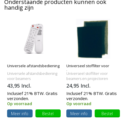
Onderstaande producten kunnen ook
handig zijn
Universele afstandsbediening
Universeel stoffilter voor
beamers
Universele afstandsbediening
Universeel stoffilter voor
voor beamers
beamers en projectoren
43,95 Incl.
24,95 Incl.
Inclusief 21% BTW. Gratis
Inclusief 21% BTW. Gratis
verzonden.
verzonden.
Op voorraad
Op voorraad
Meer info
Bestel
Meer info
Bestel