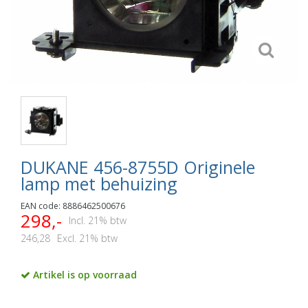
DUKANE 456-8755D Originele
lamp met behuizing
EAN code: 8886462500676
298,-
Incl. 21% btw
246,28
Excl. 21% btw
Artikel is op voorraad