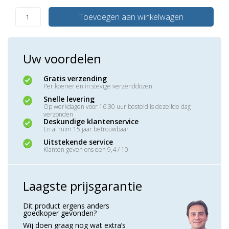
Toevoegen aan winkelwagen
Uw voordelen
Gratis verzending
Per koerier en in stevige verzenddozen
Snelle levering
Op werkdagen voor 16:30 uur besteld is dezelfde dag
verzonden
Deskundige klantenservice
En al ruim 15 jaar betrouwbaar
Uitstekende service
Klanten geven ons een 9,4 / 10
Laagste prijsgarantie
Dit product ergens anders
goedkoper gevonden?
Wij doen graag nog wat extra’s