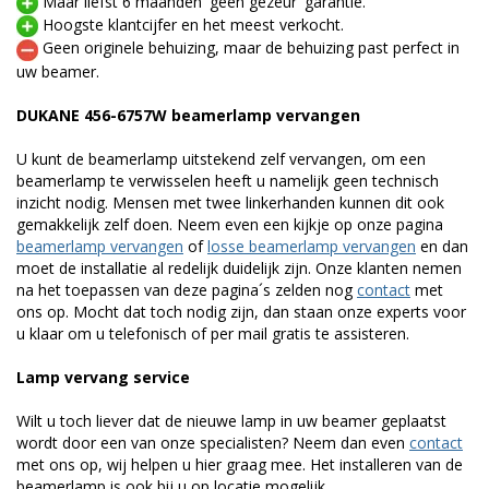
Maar liefst 6 maanden 'geen gezeur' garantie.
Hoogste klantcijfer en het meest verkocht.
Geen originele behuizing, maar de behuizing past perfect in
uw beamer.
DUKANE 456-6757W beamerlamp vervangen
U kunt de beamerlamp uitstekend zelf vervangen, om een
beamerlamp te verwisselen heeft u namelijk geen technisch
inzicht nodig. Mensen met twee linkerhanden kunnen dit ook
gemakkelijk zelf doen. Neem even een kijkje op onze pagina
beamerlamp vervangen
of
losse beamerlamp vervangen
en dan
moet de installatie al redelijk duidelijk zijn. Onze klanten nemen
na het toepassen van deze pagina´s zelden nog
contact
met
ons op. Mocht dat toch nodig zijn, dan staan onze experts voor
u klaar om u telefonisch of per mail gratis te assisteren.
Lamp vervang service
Wilt u toch liever dat de nieuwe lamp in uw beamer geplaatst
wordt door een van onze specialisten? Neem dan even
contact
met ons op, wij helpen u hier graag mee. Het installeren van de
beamerlamp is ook bij u op locatie mogelijk.