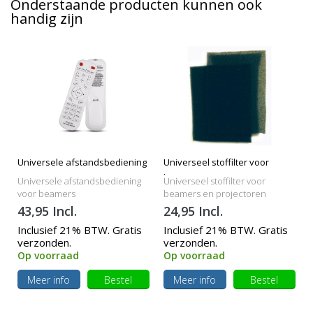
Onderstaande producten kunnen ook
handig zijn
Universele afstandsbediening
Universeel stoffilter voor
beamers
Universele afstandsbediening
Universeel stoffilter voor
voor beamers
beamers en projectoren
43,95 Incl.
24,95 Incl.
Inclusief 21% BTW. Gratis
Inclusief 21% BTW. Gratis
verzonden.
verzonden.
Op voorraad
Op voorraad
Meer info
Bestel
Meer info
Bestel