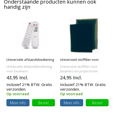
Onderstaande producten kunnen ook
handig zijn
Universele afstandsbediening
Universeel stoffilter voor
beamers
Universele afstandsbediening
Universeel stoffilter voor
voor beamers
beamers en projectoren
43,95 Incl.
24,95 Incl.
Inclusief 21% BTW. Gratis
Inclusief 21% BTW. Gratis
verzonden.
verzonden.
Op voorraad
Op voorraad
Meer info
Bestel
Meer info
Bestel