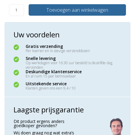
Toevoegen aan winkelwagen
Uw voordelen
Gratis verzending
Per koerier en in stevige verzenddozen
Snelle levering
Op werkdagen voor 16:30 uur besteld is dezelfde dag
verzonden
Deskundige klantenservice
En al ruim 15 jaar betrouwbaar
Uitstekende service
Klanten geven ons een 9,4 / 10
Laagste prijsgarantie
Dit product ergens anders
goedkoper gevonden?
Wij doen graag nog wat extra’s