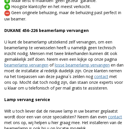
Maar liefst 6 maanden 'geen gezeur' garantie.
Hoogste klantcijfer en het meest verkocht.
Geen originele behuizing, maar de behuizing past perfect in
uw beamer.
DUKANE 456-226 beamerlamp vervangen
U kunt de beamerlamp uitstekend zelf vervangen, om een
beamerlamp te verwisselen heeft u namelijk geen technisch
inzicht nodig. Mensen met twee linkerhanden kunnen dit ook
gemakkelijk zelf doen. Neem even een kijkje op onze pagina
beamerlamp vervangen
of
losse beamerlamp vervangen
en dan
moet de installatie al redelijk duidelijk zijn. Onze klanten nemen
na het toepassen van deze pagina´s zelden nog
contact
met
ons op. Mocht dat toch nodig zijn, dan staan onze experts voor
u klaar om u telefonisch of per mail gratis te assisteren.
Lamp vervang service
Wilt u toch liever dat de nieuwe lamp in uw beamer geplaatst
wordt door een van onze specialisten? Neem dan even
contact
met ons op, wij helpen u hier graag mee. Het installeren van de
beamerlamp is ook bij u op locatie mogelijk.