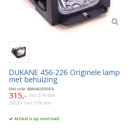
DUKANE 456-226 Originele lamp
met behuizing
EAN code: 8886462500478
315,-
Incl. 21% btw
260,33
Excl. 21% btw
Artikel is op voorraad