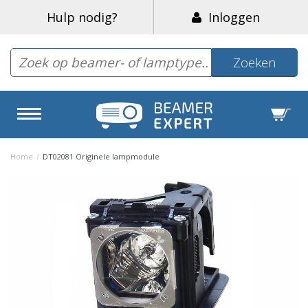
Hulp nodig?
Inloggen
Zoeken
Home
/
DT02081 Originele lampmodule