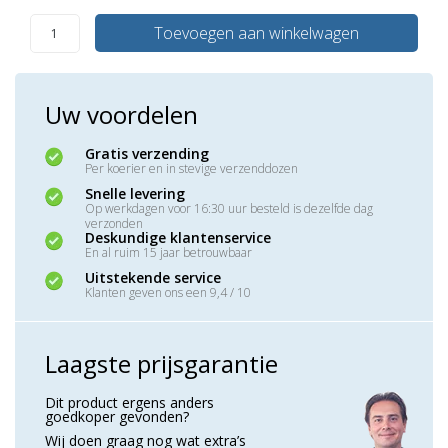
Toevoegen aan winkelwagen
Uw voordelen
Gratis verzending
Per koerier en in stevige verzenddozen
Snelle levering
Op werkdagen voor 16:30 uur besteld is dezelfde dag
verzonden
Deskundige klantenservice
En al ruim 15 jaar betrouwbaar
Uitstekende service
Klanten geven ons een 9,4 / 10
Laagste prijsgarantie
Dit product ergens anders
goedkoper gevonden?
Wij doen graag nog wat extra’s