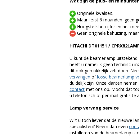
Wat zijn de plus- en minpunte
Originele kwaliteit.
Maar liefst 6 maanden 'geen ge
Hoogste klantcijfer en het mee
Geen originele behuizing, maar
HITACHI DT01151 / CPRX82LAM
U kunt de beamerlamp uitstekend 
heeft u namelijk geen technisch i
dit ook gemakkelijk zelf doen. Ne
vervangen
of
losse beamerlamp v
duidelijk zijn. Onze klanten neme
contact
met ons op. Mocht dat toc
u telefonisch of per mail gratis te 
Lamp vervang service
Wilt u toch liever dat de nieuwe 
specialisten? Neem dan even
cont
installeren van de beamerlamp is oo