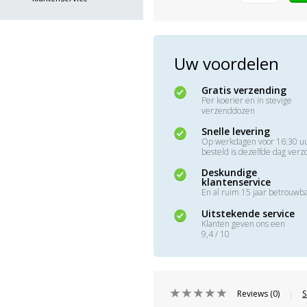
Uw voordelen
Gratis verzending
Per koerier en in stevige
verzenddozen
Snelle levering
Op werkdagen voor 16:30 u
besteld is dezelfde dag ver
Deskundige
klantenservice
En al ruim 15 jaar betrouwb
Uitstekende service
Klanten geven ons een
9,4 / 10
Reviews (0)
S
|