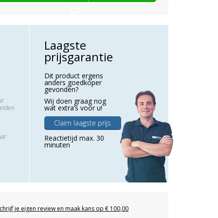
Laagste
prijsgarantie
Dit product ergens
anders goedkoper
gevonden?
ur
Wij doen graag nog
wat extra’s voor u!
zonden
Claim laagste prijs
aar
Reactietijd max. 30
minuten
chrijf je eigen review en maak kans op € 100,00