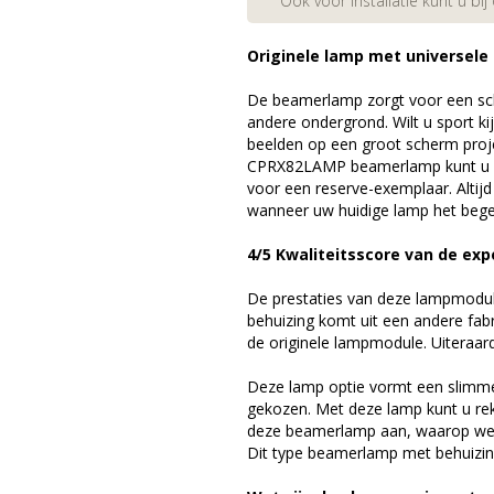
Ook voor installatie kunt u bij
Originele lamp met universele
De beamerlamp zorgt voor een sch
andere ondergrond. Wilt u sport k
beelden op een groot scherm proj
CPRX82LAMP beamerlamp kunt u w
voor een reserve-exemplaar. Altij
wanneer uw huidige lamp het bege
4/5 Kwaliteitsscore van de exp
De prestaties van deze lampmodule 
behuizing komt uit een andere fab
de originele lampmodule. Uiteraar
Deze lamp optie vormt een slimme
gekozen. Met deze lamp kunt u re
deze beamerlamp aan, waarop we 
Dit type beamerlamp met behuizing