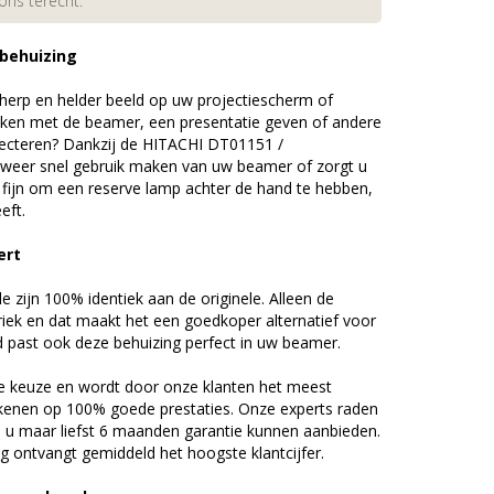
 ons terecht.
 behuizing
erp en helder beeld op uw projectiescherm of
ijken met de beamer, een presentatie geven of andere
ecteren? Dankzij de HITACHI DT01151 /
eer snel gebruik maken van uw beamer of zorgt u
d fijn om een reserve lamp achter de hand te hebben,
eft.
ert
zijn 100% identiek aan de originele. Alleen de
riek en dat maakt het een goedkoper alternatief voor
d past ook deze behuizing perfect in uw beamer.
 keuze en wordt door onze klanten het meest
kenen op 100% goede prestaties. Onze experts raden
u maar liefst 6 maanden garantie kunnen aanbieden.
 ontvangt gemiddeld het hoogste klantcijfer.