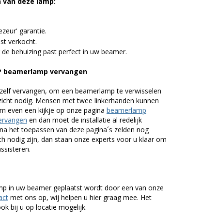
n van deze lamp:
zeur' garantie.
st verkocht.
 de behuizing past perfect in uw beamer.
P beamerlamp vervangen
zelf vervangen, om een beamerlamp te verwisselen
nzicht nodig. Mensen met twee linkerhanden kunnen
em even een kijkje op onze pagina
beamerlamp
ervangen
en dan moet de installatie al redelijk
n na het toepassen van deze pagina´s zelden nog
h nodig zijn, dan staan onze experts voor u klaar om
assisteren.
lamp in uw beamer geplaatst wordt door een van onze
act
met ons op, wij helpen u hier graag mee. Het
k bij u op locatie mogelijk.