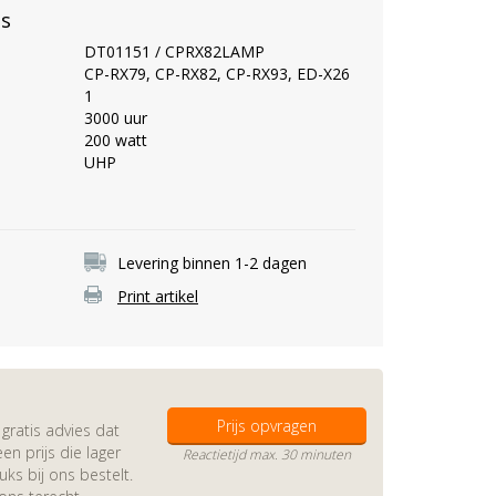
es
DT01151 / CPRX82LAMP
CP-RX79, CP-RX82, CP-RX93, ED-X26
1
3000 uur
200 watt
UHP
Levering binnen 1-2 dagen
Print artikel
Prijs opvragen
gratis advies dat
en prijs die lager
Reactietijd max. 30 minuten
s bij ons bestelt.