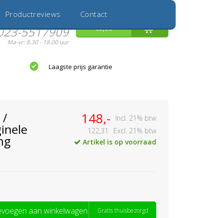
Inloggen
Nieuwe Klant
Productreviews
Contact
Hulp nodig?
0
€0,00
023-5517909
Ma-vr: 8.30 - 18.00 uur
Laagste prijs garantie
 /
148,-
Incl. 21% btw
inele
122,31
Excl. 21% btw
ng
Artikel is op voorraad
voegen aan winkelwagen
Gratis thuisbezorgd