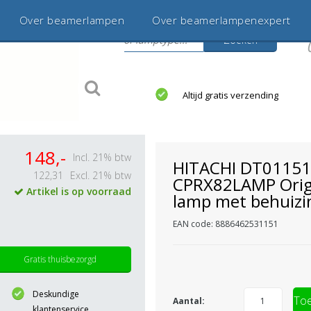
Over beamerlampen
Over beamerlampenexpert
Zoeken
s
jaar betrouwbaar en ervaren
Altijd gratis verzending
148,-
Incl. 21% btw
HITACHI DT01151
122,31
Excl. 21% btw
CPRX82LAMP Orig
Artikel is op voorraad
lamp met behuizi
EAN code: 8886462531151
Gratis thuisbezorgd
Deskundige
Toe
Aantal:
klantenservice