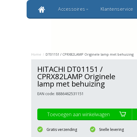
Accessoires
Klantenservice
Klantbeoordeling 9,0
Bekijk alle 1000+ review
Originele kwaliteitsproducten
20 
Home
/
DT01151 / CPRX82LAMP Originele lamp met behuizing
HITACHI DT01151 /
CPRX82LAMP Originele
lamp met behuizing
EAN code: 8886462531151
Toevoegen aan winkelwagen
Gratis verzending
Snelle levering