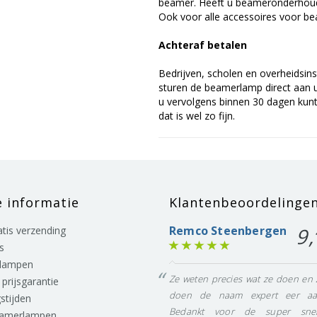
beamer. Heeft u beameronderhoud 
Ook voor alle accessoires voor bea
Achteraf betalen
Bedrijven, scholen en overheidsins
sturen de beamerlamp direct aan u 
u vervolgens binnen 30 dagen kunt 
dat is wel zo fijn.
e informatie
Klantenbeoordelinge
Remco Steenbergen
9,
ratis verzending
s
lampen
Ze weten precies wat ze doen en 
prijsgarantie
doen de naam expert eer aa
stijden
Bedankt voor de super snel
eamerlampen