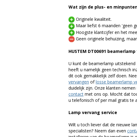
Wat zijn de plus- en minpunte
Originele kwaliteit.
Maar liefst 6 maanden 'geen ge
Hoogste klantcijfer en het mee
Geen originele behuizing, maar
HUSTEM DT00691 beamerlamp 
U kunt de beamerlamp uitstekend 
heeft u namelijk geen technisch i
dit ook gemakkelijk zelf doen. Ne
vervangen
of
losse beamerlamp v
duidelijk zijn. Onze klanten neme
contact
met ons op. Mocht dat toc
u telefonisch of per mail gratis te 
Lamp vervang service
Wilt u toch liever dat de nieuwe 
specialisten? Neem dan even
cont
installeren van de beamerlamp is oo