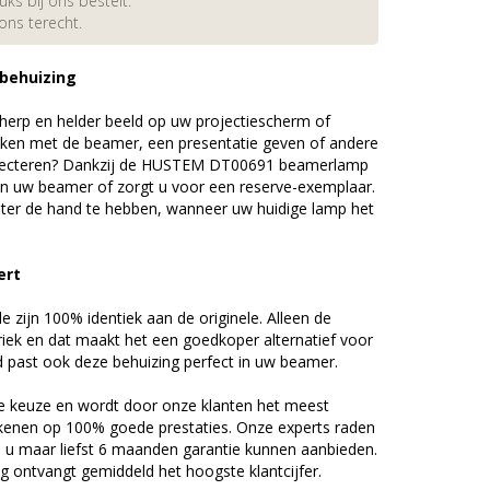
s bij ons bestelt.
 ons terecht.
 behuizing
erp en helder beeld op uw projectiescherm of
ijken met de beamer, een presentatie geven of andere
ojecteren? Dankzij de HUSTEM DT00691 beamerlamp
an uw beamer of zorgt u voor een reserve-exemplaar.
chter de hand te hebben, wanneer uw huidige lamp het
ert
zijn 100% identiek aan de originele. Alleen de
riek en dat maakt het een goedkoper alternatief voor
d past ook deze behuizing perfect in uw beamer.
 keuze en wordt door onze klanten het meest
kenen op 100% goede prestaties. Onze experts raden
u maar liefst 6 maanden garantie kunnen aanbieden.
 ontvangt gemiddeld het hoogste klantcijfer.