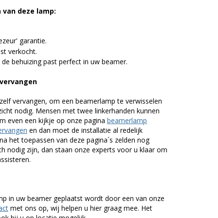
n van deze lamp:
zeur' garantie.
st verkocht.
 de behuizing past perfect in uw beamer.
vervangen
zelf vervangen, om een beamerlamp te verwisselen
nzicht nodig. Mensen met twee linkerhanden kunnen
em even een kijkje op onze pagina
beamerlamp
ervangen
en dan moet de installatie al redelijk
n na het toepassen van deze pagina´s zelden nog
h nodig zijn, dan staan onze experts voor u klaar om
assisteren.
lamp in uw beamer geplaatst wordt door een van onze
act
met ons op, wij helpen u hier graag mee. Het
k bij u op locatie mogelijk.