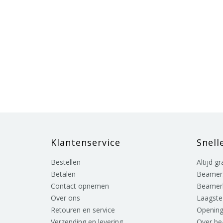
Klantenservice
Snell
Bestellen
Altijd g
Betalen
Beamer
Contact opnemen
Beamer
Over ons
Laagste 
Retouren en service
Opening
Verzending en levering
Over b