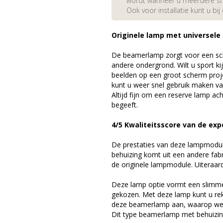
wordt wanneer u meerdere stuk
Ook voor installatie kunt u bij
Originele lamp met universele
De beamerlamp zorgt voor een sch
andere ondergrond. Wilt u sport k
beelden op een groot scherm pr
kunt u weer snel gebruik maken v
Altijd fijn om een reserve lamp a
begeeft.
4/5 Kwaliteitsscore van de exp
De prestaties van deze lampmodule 
behuizing komt uit een andere fab
de originele lampmodule. Uiteraar
Deze lamp optie vormt een slimme
gekozen. Met deze lamp kunt u re
deze beamerlamp aan, waarop we 
Dit type beamerlamp met behuizing