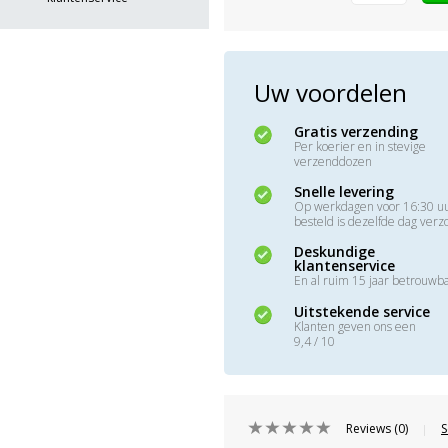
Uw voordelen
Gratis verzending
Per koerier en in stevige
verzenddozen
Snelle levering
Op werkdagen voor 16:30 u
besteld is dezelfde dag ver
Deskundige
klantenservice
En al ruim 15 jaar betrouwb
Uitstekende service
Klanten geven ons een
9,4 / 10
Reviews (0)
S
|