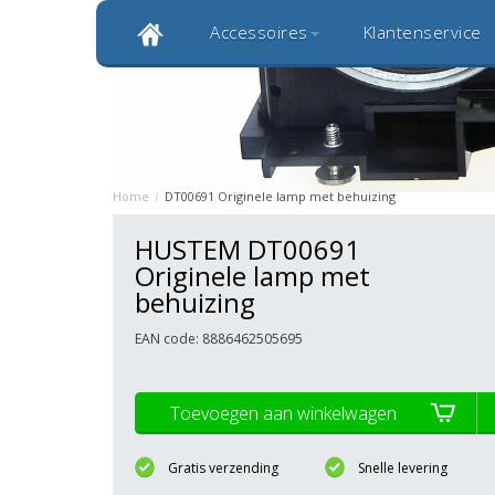
Accessoires
Klantenservice
Klantbeoordeling 9,0
Bekijk alle 1000+ review
Originele kwaliteitsproducten
20 
Home
/
DT00691 Originele lamp met behuizing
HUSTEM DT00691
Originele lamp met
behuizing
EAN code: 8886462505695
Toevoegen aan winkelwagen
Gratis verzending
Snelle levering