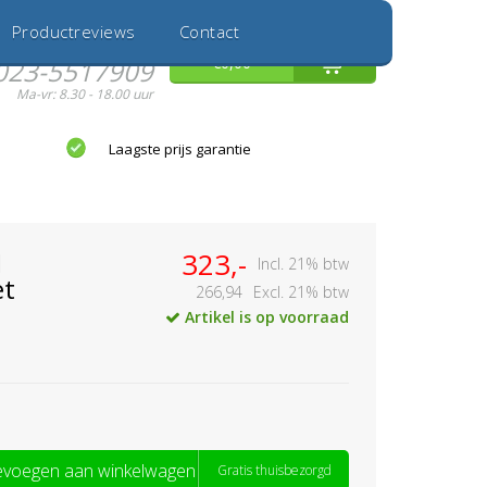
Inloggen
Nieuwe Klant
Productreviews
Contact
Hulp nodig?
0
€0,00
023-5517909
Ma-vr: 8.30 - 18.00 uur
Laagste prijs garantie
1
323,-
Incl. 21% btw
et
266,94
Excl. 21% btw
Artikel is op voorraad
voegen aan winkelwagen
Gratis thuisbezorgd