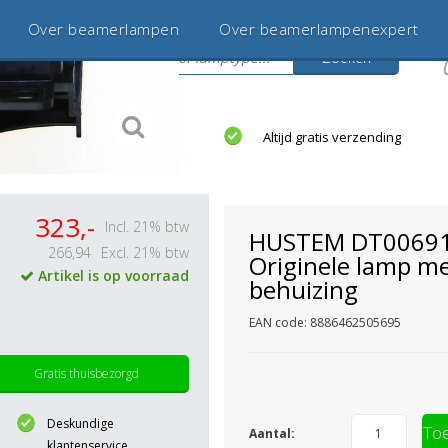
Over beamerlampen
Over beamerlampenexpert
Zoeken
s
jaar betrouwbaar en ervaren
Altijd gratis verzending
323,-
Incl. 21% btw
HUSTEM DT0069
266,94
Excl. 21% btw
Originele lamp m
Artikel is op voorraad
behuizing
EAN code: 8886462505695
Gratis thuisbezorgd
Deskundige
Toe
Aantal:
klantenservice