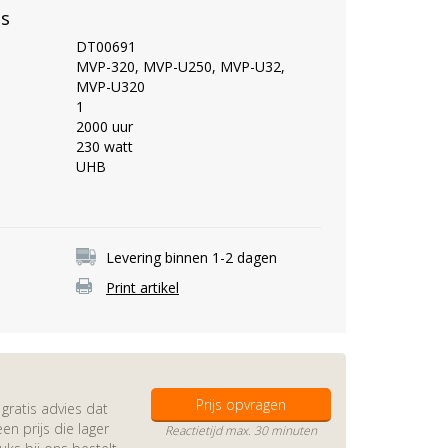
es
DT00691
MVP-320, MVP-U250, MVP-U32,
MVP-U320
1
2000 uur
230 watt
UHB
Levering binnen 1-2 dagen
Print artikel
Prijs opvragen
gratis advies dat
en prijs die lager
Reactietijd max. 30 minuten