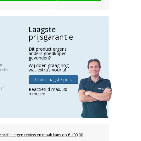
Laagste
prijsgarantie
Dit product ergens
anders goedkoper
gevonden?
ur
Wij doen graag nog
wat extra’s voor u!
zonden
Claim laagste prijs
aar
Reactietijd max. 30
minuten
chrijf je eigen review en maak kans op € 100,00