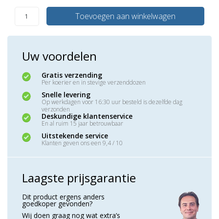
Toevoegen aan winkelwagen
Uw voordelen
Gratis verzending
Per koerier en in stevige verzenddozen
Snelle levering
Op werkdagen voor 16:30 uur besteld is dezelfde dag
verzonden
Deskundige klantenservice
En al ruim 15 jaar betrouwbaar
Uitstekende service
Klanten geven ons een 9,4 / 10
Laagste prijsgarantie
Dit product ergens anders
goedkoper gevonden?
Wij doen graag nog wat extra’s