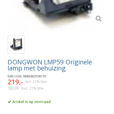
DONGWON LMP59 Originele
lamp met behuizing
EAN code: 8886462506135
219,-
Incl. 21% btw
180,99
Excl. 21% btw
Artikel is op voorraad