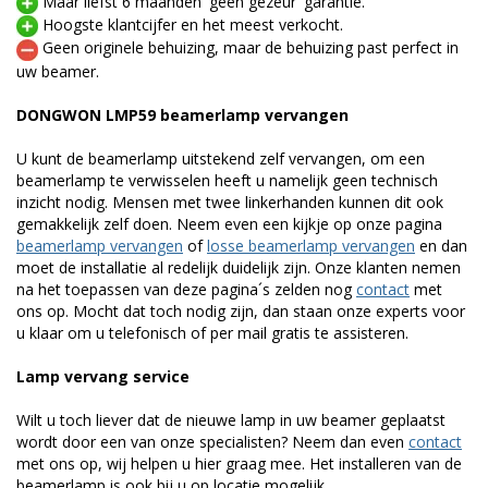
Maar liefst 6 maanden 'geen gezeur' garantie.
Hoogste klantcijfer en het meest verkocht.
Geen originele behuizing, maar de behuizing past perfect in
uw beamer.
DONGWON LMP59 beamerlamp vervangen
U kunt de beamerlamp uitstekend zelf vervangen, om een
beamerlamp te verwisselen heeft u namelijk geen technisch
inzicht nodig. Mensen met twee linkerhanden kunnen dit ook
gemakkelijk zelf doen. Neem even een kijkje op onze pagina
beamerlamp vervangen
of
losse beamerlamp vervangen
en dan
moet de installatie al redelijk duidelijk zijn. Onze klanten nemen
na het toepassen van deze pagina´s zelden nog
contact
met
ons op. Mocht dat toch nodig zijn, dan staan onze experts voor
u klaar om u telefonisch of per mail gratis te assisteren.
Lamp vervang service
Wilt u toch liever dat de nieuwe lamp in uw beamer geplaatst
wordt door een van onze specialisten? Neem dan even
contact
met ons op, wij helpen u hier graag mee. Het installeren van de
beamerlamp is ook bij u op locatie mogelijk.