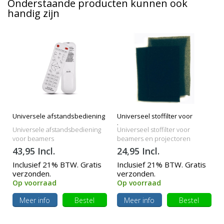
Onderstaande producten kunnen ook
handig zijn
Universele afstandsbediening
Universeel stoffilter voor
beamers
Universele afstandsbediening
Universeel stoffilter voor
voor beamers
beamers en projectoren
43,95 Incl.
24,95 Incl.
Inclusief 21% BTW. Gratis
Inclusief 21% BTW. Gratis
verzonden.
verzonden.
Op voorraad
Op voorraad
Meer info
Bestel
Meer info
Bestel