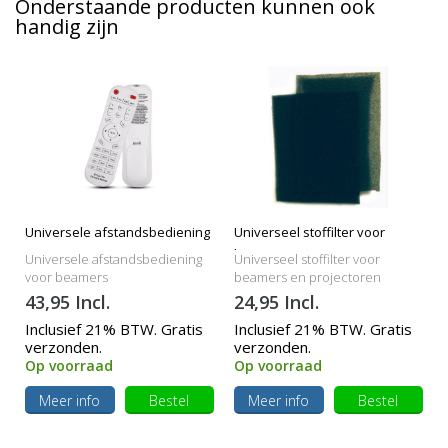
Onderstaande producten kunnen ook
handig zijn
Universele afstandsbediening
Universeel stoffilter voor
beamers
Universele afstandsbediening
Universeel stoffilter voor
voor beamers
beamers en projectoren
43,95 Incl.
24,95 Incl.
Inclusief 21% BTW. Gratis
Inclusief 21% BTW. Gratis
verzonden.
verzonden.
Op voorraad
Op voorraad
Meer info
Bestel
Meer info
Bestel