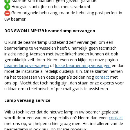
Maar liefst 6 maanden 'geen gezeur' garantie.
Hoogste klantcijfer en het meest verkocht.
Geen originele behuizing, maar de behuizing past perfect in
uw beamer.
DONGWON LMP139 beamerlamp vervangen
U kunt de beamerlamp uitstekend zelf vervangen, om een
beamerlamp te verwisselen heeft u namelijk geen technisch
inzicht nodig. Mensen met twee linkerhanden kunnen dit ook
gemakkelijk zelf doen. Neem even een kijkje op onze pagina
beamerlamp vervangen
of
losse beamerlamp vervangen
en dan
moet de installatie al redelijk duidelijk zijn. Onze klanten nemen
na het toepassen van deze pagina´s zelden nog
contact
met
ons op. Mocht dat toch nodig zijn, dan staan onze experts voor
u klaar om u telefonisch of per mail gratis te assisteren.
Lamp vervang service
Wilt u toch liever dat de nieuwe lamp in uw beamer geplaatst
wordt door een van onze specialisten? Neem dan even
contact
met ons op, wij helpen u hier graag mee. Het installeren van de
beamerlamp is ook bij u op locatie mogelijk.