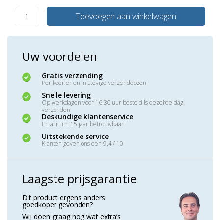
Toevoegen aan winkelwagen
Uw voordelen
Gratis verzending
Per koerier en in stevige verzenddozen
Snelle levering
Op werkdagen voor 16:30 uur besteld is dezelfde dag
verzonden
Deskundige klantenservice
En al ruim 15 jaar betrouwbaar
Uitstekende service
Klanten geven ons een 9,4 / 10
Laagste prijsgarantie
Dit product ergens anders
goedkoper gevonden?
Wij doen graag nog wat extra’s