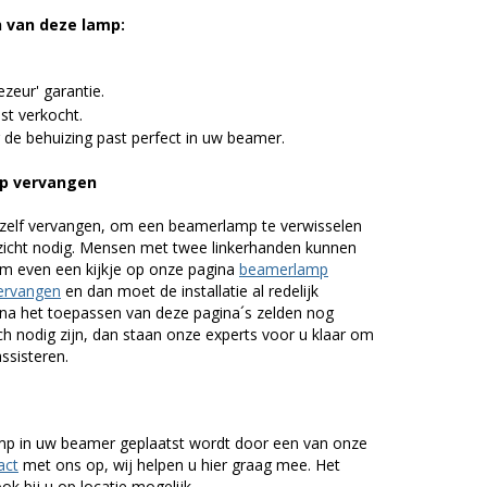
n van deze lamp:
zeur' garantie.
st verkocht.
 de behuizing past perfect in uw beamer.
 vervangen
zelf vervangen, om een beamerlamp te verwisselen
nzicht nodig. Mensen met twee linkerhanden kunnen
em even een kijkje op onze pagina
beamerlamp
ervangen
en dan moet de installatie al redelijk
n na het toepassen van deze pagina´s zelden nog
h nodig zijn, dan staan onze experts voor u klaar om
assisteren.
lamp in uw beamer geplaatst wordt door een van onze
act
met ons op, wij helpen u hier graag mee. Het
k bij u op locatie mogelijk.