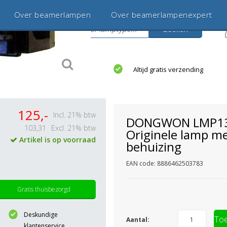
Over beamerlampen
Over beamerlampenexpert
Zoeken
s
jaar betrouwbaar en ervaren
Altijd gratis verzending
125,-
Incl. 21% btw
DONGWON LMP1
103,31
Excl. 21% btw
Originele lamp m
Artikel is op voorraad
behuizing
EAN code: 8886462503783
Gratis thuisbezorgd
Deskundige
Toe
Aantal:
klantenservice