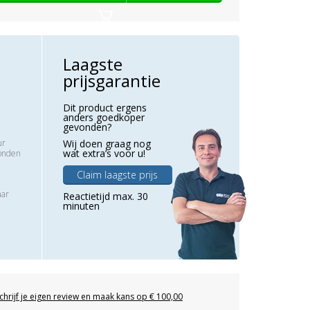
Laagste
prijsgarantie
Dit product ergens
anders goedkoper
gevonden?
ur
Wij doen graag nog
wat extra’s voor u!
zonden
Claim laagste prijs
aar
Reactietijd max. 30
minuten
chrijf je eigen review en maak kans op € 100,00