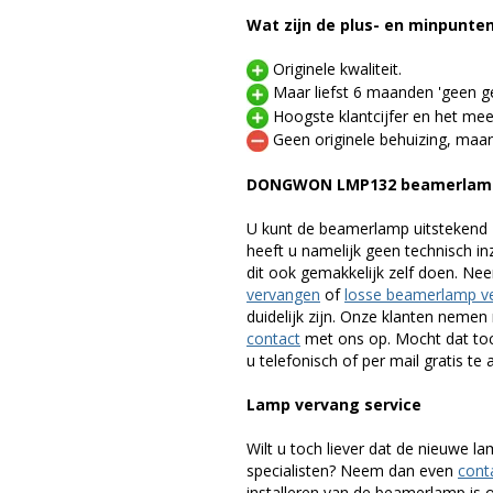
Wat zijn de plus- en minpunte
Originele kwaliteit.
Maar liefst 6 maanden 'geen ge
Hoogste klantcijfer en het mee
Geen originele behuizing, maar
DONGWON LMP132 beamerlamp
U kunt de beamerlamp uitstekend 
heeft u namelijk geen technisch i
dit ook gemakkelijk zelf doen. Ne
vervangen
of
losse beamerlamp v
duidelijk zijn. Onze klanten neme
contact
met ons op. Mocht dat toc
u telefonisch of per mail gratis te 
Lamp vervang service
Wilt u toch liever dat de nieuwe 
specialisten? Neem dan even
cont
installeren van de beamerlamp is oo