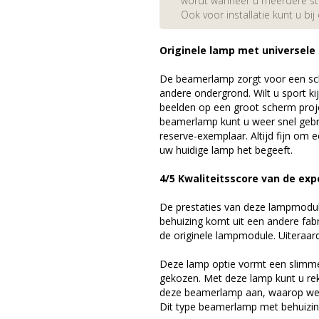
wordt wanneer u meerdere stuk
Ook voor installatie kunt u bij
Originele lamp met universele
De beamerlamp zorgt voor een sch
andere ondergrond. Wilt u sport k
beelden op een groot scherm pr
beamerlamp kunt u weer snel gebr
reserve-exemplaar. Altijd fijn om
uw huidige lamp het begeeft.
4/5 Kwaliteitsscore van de exp
De prestaties van deze lampmodule 
behuizing komt uit een andere fab
de originele lampmodule. Uiteraar
Deze lamp optie vormt een slimme
gekozen. Met deze lamp kunt u re
deze beamerlamp aan, waarop we 
Dit type beamerlamp met behuizing