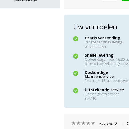
Uw voordelen
Gratis verzending
Per koerier en in stevige
verzenddozen
Snelle levering
Op werkdagen voor 16:30 u
besteld is dezelfde dag ver
Deskundige
klantenservice
En al ruim 15 jaar betrouwb
Uitstekende service
Klanten geven ons een
9,4 / 10
Reviews (0)
S
|