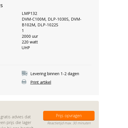
es
LMP132
DVM-C100M, DLP-1030S, DVM-
B102M, DLP-1022S
1
2000 uur
220 watt
UHP
Levering binnen 1-2 dagen
Print artikel
Prijs opvragen
gratis advies dat
en prijs die lager
Reactietijd max. 30 minuten