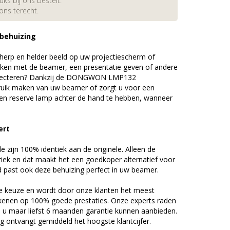
s bij ons bestelt.
 ons terecht.
 behuizing
erp en helder beeld op uw projectiescherm of
ijken met de beamer, een presentatie geven of andere
ojecteren? Dankzij de DONGWON LMP132
uik maken van uw beamer of zorgt u voor een
 een reserve lamp achter de hand te hebben, wanneer
ert
zijn 100% identiek aan de originele. Alleen de
riek en dat maakt het een goedkoper alternatief voor
d past ook deze behuizing perfect in uw beamer.
 keuze en wordt door onze klanten het meest
kenen op 100% goede prestaties. Onze experts raden
u maar liefst 6 maanden garantie kunnen aanbieden.
 ontvangt gemiddeld het hoogste klantcijfer.