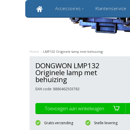
Accessoires
Klantenservice
Klantbeoordeling 9,0
Bekijk alle 1000+ review
Originele kwaliteitsproducten
20 
Home
/
LMP132 Originele lamp met behuizing
DONGWON LMP132
Originele lamp met
behuizing
EAN code: 8886462503783
Toevoegen aan winkelwagen
Gratis verzending
Snelle levering