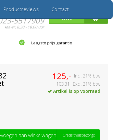
Inloggen
Nieuwe Klant
Productreviews
Contact
Hulp nodig?
0
€0,00
023-5517909
Ma-vr: 8.30 - 18.00 uur
Laagste prijs garantie
32
125,-
Incl. 21% btw
et
103,31
Excl. 21% btw
Artikel is op voorraad
voegen aan winkelwagen
Gratis thuisbezorgd