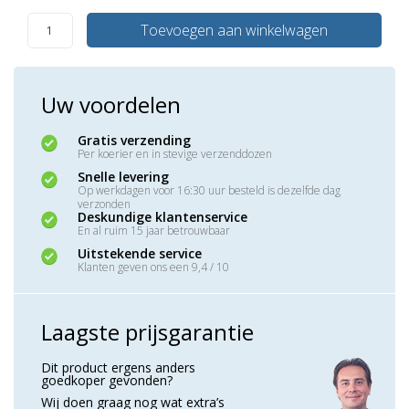
Toevoegen aan winkelwagen
Uw voordelen
Gratis verzending
Per koerier en in stevige verzenddozen
Snelle levering
Op werkdagen voor 16:30 uur besteld is dezelfde dag
verzonden
Deskundige klantenservice
En al ruim 15 jaar betrouwbaar
Uitstekende service
Klanten geven ons een 9,4 / 10
Laagste prijsgarantie
Dit product ergens anders
goedkoper gevonden?
Wij doen graag nog wat extra’s