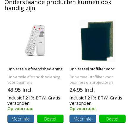
Onderstaande producten kunnen ook
handig zijn
Universele afstandsbediening
Universeel stoffilter voor
beamers
Universele afstandsbediening
Universeel stoffilter voor
voor beamers
beamers en projectoren
43,95 Incl.
24,95 Incl.
Inclusief 21% BTW. Gratis
Inclusief 21% BTW. Gratis
verzonden.
verzonden.
Op voorraad
Op voorraad
Meer info
Bestel
Meer info
Bestel