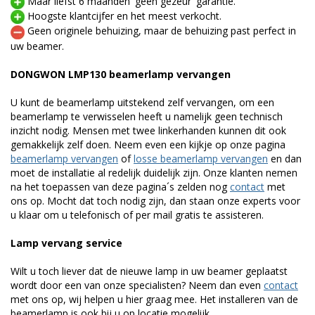
Maar liefst 6 maanden 'geen gezeur' garantie.
Hoogste klantcijfer en het meest verkocht.
Geen originele behuizing, maar de behuizing past perfect in
uw beamer.
DONGWON LMP130 beamerlamp vervangen
U kunt de beamerlamp uitstekend zelf vervangen, om een
beamerlamp te verwisselen heeft u namelijk geen technisch
inzicht nodig. Mensen met twee linkerhanden kunnen dit ook
gemakkelijk zelf doen. Neem even een kijkje op onze pagina
beamerlamp vervangen
of
losse beamerlamp vervangen
en dan
moet de installatie al redelijk duidelijk zijn. Onze klanten nemen
na het toepassen van deze pagina´s zelden nog
contact
met
ons op. Mocht dat toch nodig zijn, dan staan onze experts voor
u klaar om u telefonisch of per mail gratis te assisteren.
Lamp vervang service
Wilt u toch liever dat de nieuwe lamp in uw beamer geplaatst
wordt door een van onze specialisten? Neem dan even
contact
met ons op, wij helpen u hier graag mee. Het installeren van de
beamerlamp is ook bij u op locatie mogelijk.