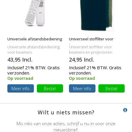
Universele afstandsbediening
Universeel stoffilter voor
beamers
Universele afstandsbediening
Universeel stoffilter voor
voor beamers
beamers en projectoren
43,95 Incl.
24,95 Incl.
Inclusief 21% BTW. Gratis
Inclusief 21% BTW. Gratis
verzonden.
verzonden.
Op voorraad
Op voorraad
Meer info
Bestel
Meer info
Bestel
Wilt u niets missen?
Mis niks van onze acties, schrijf u nu in voor onze
nieuwsbrief.