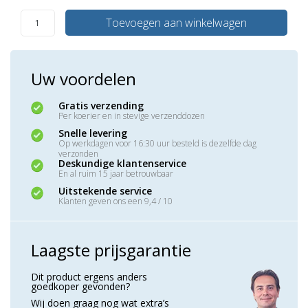
Toevoegen aan winkelwagen
Uw voordelen
Gratis verzending
Per koerier en in stevige verzenddozen
Snelle levering
Op werkdagen voor 16:30 uur besteld is dezelfde dag
verzonden
Deskundige klantenservice
En al ruim 15 jaar betrouwbaar
Uitstekende service
Klanten geven ons een 9,4 / 10
Laagste prijsgarantie
Dit product ergens anders
goedkoper gevonden?
Wij doen graag nog wat extra’s